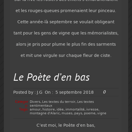
et les rouges-queues promenaient leur pinceau.
Cette année-là septembre se voulait obligeant
tant pour les gens de vigne que les mémorialistes,
alors je pris pour plume le plus fin des sarments
et mit une virgule sur chaque fleur de ciste.
Le Poète d’en bas
0
Posted by :
J.G
On :
5 septembre 2018
Categor
Divers
,
Les textes du terroir
,
Les textes
y:
sentimentaux
Tags:
amour
,
histoire
,
idée
,
immortalité
,
ivresse
,
montagne d'Alaric
,
muses
,
pays
,
poeme
,
vigne
C’est moi, le Poète d’en bas,