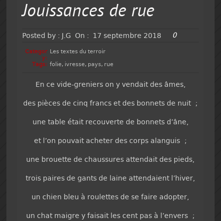
Jouissances de rue
0
Posted by :
J.G
On :
17 septembre 2018
Categor
Les textes du terroir
y:
Tags:
folie
,
ivresse
,
pays
,
rue
En ce vide-greniers on y vendait des âmes,
des pièces de cinq francs et des bonnets de nuit ;
une table était recouverte de bonnets d’âne,
et l’on pouvait acheter des corps alanguis ;
une brouette de chaussures attendait des pieds,
trois paires de gants de laine attendaient l’hiver,
un chien bleu à roulettes de se faire adopter,
un chat maigre y faisait les cent pas à l’envers ;