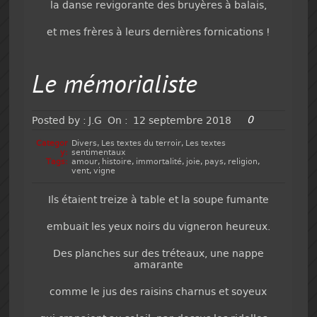
la danse revigorante des bruyères à balais,
et mes frères à leurs dernières fornications !
Le mémorialiste
0
Posted by :
J.G
On :
12 septembre 2018
Categor
Divers
,
Les textes du terroir
,
Les textes
y:
sentimentaux
Tags:
amour
,
histoire
,
immortalité
,
joie
,
pays
,
religion
,
vent
,
vigne
Ils étaient treize à table et la soupe fumante
embuait les yeux noirs du vigneron heureux.
Des planches sur des tréteaux, une nappe
amarante
comme le jus des raisins charnus et soyeux