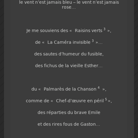
le vent n’est jamais bleu – le vent n’est jamais
rose…
3
Je me souviens des « Raisins verts
»,
3
de « La Caméra invisible
»…
des sautes d’humeur du fusible,
des fichus de la vieille Esther…
4
du « Palmarès de la Chanson
»,
5
comme de « Chef-d’œuvre en péril
»,
des réparties du brave Emile
et des rires fous de Gaston…