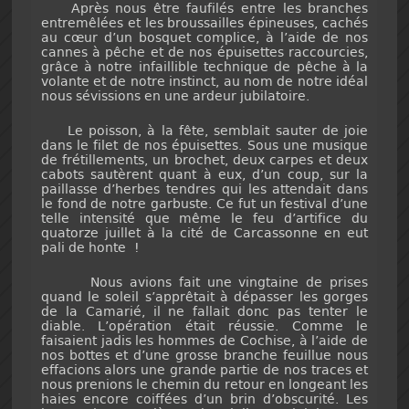
Après nous être faufilés entre les branches
entremêlées et les broussailles épineuses, cachés
au cœur d’un bosquet complice, à l’aide de nos
cannes à pêche et de nos épuisettes raccourcies,
grâce à notre infaillible technique de pêche à la
volante et de notre instinct, au nom de notre idéal
nous sévissions en une ardeur jubilatoire.
Le poisson, à la fête, semblait sauter de joie
dans le filet de nos épuisettes. Sous une musique
de frétillements, un brochet, deux carpes et deux
cabots sautèrent quant à eux, d’un coup, sur la
paillasse d’herbes tendres qui les attendait dans
le fond de notre garbuste. Ce fut un festival d’une
telle intensité que même le feu d’artifice du
quatorze juillet à la cité de Carcassonne en eut
pali de honte !
Nous avions fait une vingtaine de prises
quand le soleil s’apprêtait à dépasser les gorges
de la Camarié, il ne fallait donc pas tenter le
diable. L’opération était réussie. Comme le
faisaient jadis les hommes de Cochise, à l’aide de
nos bottes et d’une grosse branche feuillue nous
effacions alors une grande partie de nos traces et
nous prenions le chemin du retour en longeant les
haies encore coiffées d’un brin d’obscurité. Les