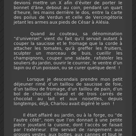
devions mettre un X afin d’éviter de porter le
bonnet d’âne, debout au coin, pendant un quart
d’heure, les mains derrière le dos, entre la carte
des poilus de Verdun et celle de Vercingétorix
jetant les armes aux pieds de César à Alésia.
Quand au couteau, sa dénomination
“d’universel“ vient du fait qu’il servait autant à
couper la saucisse et le fromage que la corde à
attacher les tomates, qu’à greffer les fruitiers,
sculpter un morceau de buis, cueillir les
champignons, couper une salade, rafistoler les
souliers du jardin, ouvrir le courrier, le ventre d’un
lapin ou d’un poisson, ou se curer quelque dent !
Lorsque je descendais prendre mon petit
déjeuner rimé d’un taillou de saucisse de foie,
d’un taillou de fromage, d’un taillou de pain, d’un
bol de chocolat chaud et de trois carrés de
chocolat au lait et aux noisettes, depuis
longtemps, déjà, Charlou avait digéré le sien !
Il était affairé au jardin, ou à la forge, ou “de
l’autre côté“, nom que l’on donnait à une petite
pièce jouxtant la cuisine, dont l’accès se faisait
par l’extérieur. Elle servait de rangement aux
grosses vestes, aux bottes, aux cannes et tout le