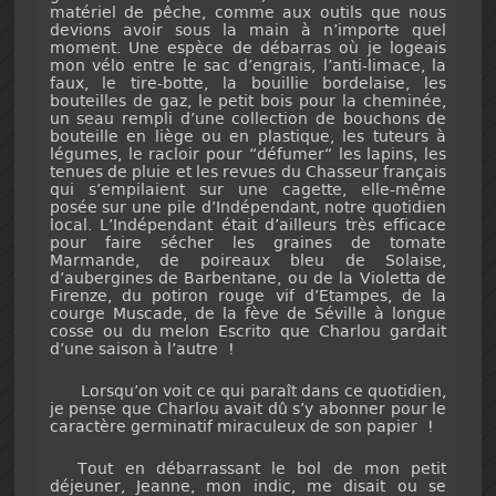
matériel de pêche, comme aux outils que nous
devions avoir sous la main à n’importe quel
moment. Une espèce de débarras où je logeais
mon vélo entre le sac d’engrais, l’anti-limace, la
faux, le tire-botte, la bouillie bordelaise, les
bouteilles de gaz, le petit bois pour la cheminée,
un seau rempli d’une collection de bouchons de
bouteille en liège ou en plastique, les tuteurs à
légumes, le racloir pour “défumer“ les lapins, les
tenues de pluie et les revues du Chasseur français
qui s’empilaient sur une cagette, elle-même
posée sur une pile d’Indépendant, notre quotidien
local. L’Indépendant était d’ailleurs très efficace
pour faire sécher les graines de tomate
Marmande, de poireaux bleu de Solaise,
d’aubergines de Barbentane, ou de la Violetta de
Firenze, du potiron rouge vif d’Etampes, de la
courge Muscade, de la fève de Séville à longue
cosse ou du melon Escrito que Charlou gardait
d’une saison à l’autre !
Lorsqu’on voit ce qui paraît dans ce quotidien,
je pense que Charlou avait dû s’y abonner pour le
caractère germinatif miraculeux de son papier !
Tout en débarrassant le bol de mon petit
déjeuner, Jeanne, mon indic, me disait ou se