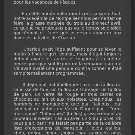
pour les vacances de Pâques.
En cette année mille meuf-cent-soixante-huit,
notre académie de Montpellier nous permettait de
faire la grasse matinée du trois au dix-neuf avril,
ce que je ne pratiquais pas vu le temps splendide
qui régnait et l’aide que je devais apporter aux
diverses activités de Charlou.
Charlou avait l’âge suffisant pour se lever le
matin à l’heure qu’il voulait, mais il était toujours
debout avant les autres et toujours à la même
heure quel que soit le jour de la semaine, comme
s’il avait avalé une pendule dont la sonnerie était
sempiternellement programmée.
Il déjeunait habituellement avec un taillou de
saucisse de foie, un taillou de fromage, un taillou
de pain, un verre de rouge et trois carrés de
chocolat au lait et aux noisettes. Chez nous, les
hommes ne mangeaient que par “taillous“, qui
signifiait en patois du Val-de-Dagne par “gros
morceaux“, “talhuqués“ (taillés) grossièrement au
couteau universel. Taillou avec un S au pluriel, s’il
vous plait, car il ne faisait pas partie de la célèbre
liste d’exceptions de Monsieur : bijou, caillou,
chou, genou, hibou, joujou, pou auxquels nous