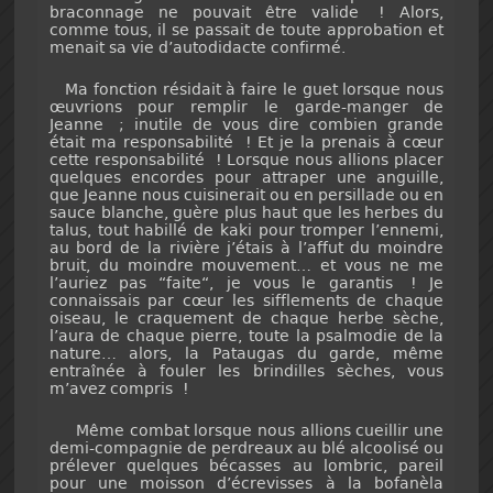
braconnage ne pouvait être valide ! Alors,
comme tous, il se passait de toute approbation et
menait sa vie d’autodidacte confirmé.
Ma fonction résidait à faire le guet lorsque nous
œuvrions pour remplir le garde-manger de
Jeanne ; inutile de vous dire combien grande
était ma responsabilité ! Et je la prenais à cœur
cette responsabilité ! Lorsque nous allions placer
quelques encordes pour attraper une anguille,
que Jeanne nous cuisinerait ou en persillade ou en
sauce blanche, guère plus haut que les herbes du
talus, tout habillé de kaki pour tromper l’ennemi,
au bord de la rivière j’étais à l’affut du moindre
bruit, du moindre mouvement… et vous ne me
l’auriez pas “faite“, je vous le garantis ! Je
connaissais par cœur les sifflements de chaque
oiseau, le craquement de chaque herbe sèche,
l’aura de chaque pierre, toute la psalmodie de la
nature… alors, la Pataugas du garde, même
entraînée à fouler les brindilles sèches, vous
m’avez compris !
Même combat lorsque nous allions cueillir une
demi-compagnie de perdreaux au blé alcoolisé ou
prélever quelques bécasses au lombric, pareil
pour une moisson d’écrevisses à la bofanèla