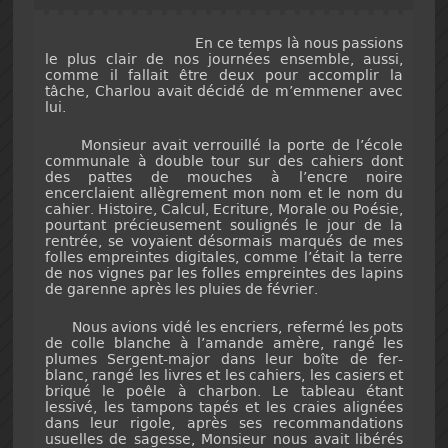
En ce temps là nous passions
le plus clair de nos journées ensemble, aussi,
comme il fallait être deux pour accomplir la
tâche, Charlou avait décidé de m’emmener avec
lui.
Monsieur avait verrouillé la porte de l’école
communale à double tour sur des cahiers dont
des pattes de mouches à l’encre noire
encerclaient allègrement mon nom et le nom du
cahier. Histoire, Calcul, Ecriture, Morale ou Poésie,
pourtant précieusement soulignés le jour de la
rentrée, se voyaient désormais marqués de mes
folles empreintes digitales, comme l’était la terre
de nos vignes par les folles empreintes des lapins
de garenne après les pluies de février.
Nous avions vidé les encriers, refermé les pots
de colle blanche à l’amande amère, rangé les
plumes Sergent-major dans leur boîte de fer-
blanc, rangé les livres et les cahiers, les casiers et
briqué le poêle à charbon. Le tableau étant
lessivé, les tampons tapés et les craies alignées
dans leur rigole, après ses recommandations
usuelles de sagesse, Monsieur nous avait libérés