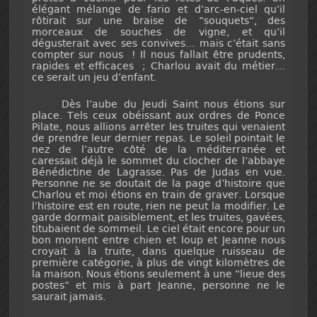
élégant mélange de fario et d’arc-en-ciel qu’il
rôtirait sur une braise de “souquets“, des
morceaux de souches de vigne, et qu’il
dégusterait avec ses convives… mais c’était sans
compter sur nous ! Il nous fallait être prudents,
rapides et efficaces ; Charlou avait du métier…
ce serait un jeu d’enfant.
Dès l’aube du Jeudi Saint nous étions sur
place. Tels ceux obéissant aux ordres de Ponce
Pilate, nous allions arrêter les truites qui venaient
de prendre leur dernier repas. Le soleil pointait le
nez de l’autre côté de la méditerranée et
caressait déjà le sommet du clocher de l’abbaye
Bénédictine de Lagrasse. Pas de Judas en vue.
Personne ne se doutait de la page d’histoire que
Charlou et moi étions en train de graver. Lorsque
l’histoire est en route, rien ne peut la modifier. Le
garde dormait paisiblement, et les truites, gavées,
titubaient de sommeil. Le ciel était encore pour un
bon moment entre chien et loup et Jeanne nous
croyait à la truite, dans quelque ruisseau de
première catégorie, à plus de vingt kilomètres de
la maison. Nous étions seulement à une “lieue des
postes“ et mis à part Jeanne, personne ne le
saurait jamais.