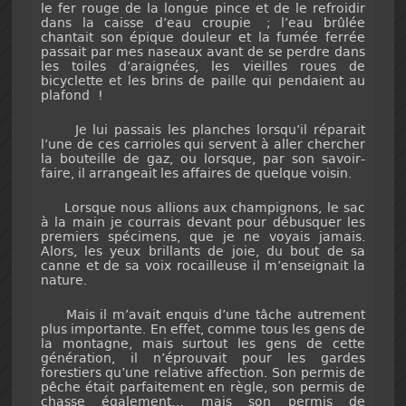
le fer rouge de la longue pince et de le refroidir
dans la caisse d’eau croupie ; l’eau brûlée
chantait son épique douleur et la fumée ferrée
passait par mes naseaux avant de se perdre dans
les toiles d’araignées, les vieilles roues de
bicyclette et les brins de paille qui pendaient au
plafond !
Je lui passais les planches lorsqu’il réparait
l’une de ces carrioles qui servent à aller chercher
la bouteille de gaz, ou lorsque, par son savoir-
faire, il arrangeait les affaires de quelque voisin.
Lorsque nous allions aux champignons, le sac
à la main je courrais devant pour débusquer les
premiers spécimens, que je ne voyais jamais.
Alors, les yeux brillants de joie, du bout de sa
canne et de sa voix rocailleuse il m’enseignait la
nature.
Mais il m’avait enquis d’une tâche autrement
plus importante. En effet, comme tous les gens de
la montagne, mais surtout les gens de cette
génération, il n’éprouvait pour les gardes
forestiers qu’une relative affection. Son permis de
pêche était parfaitement en règle, son permis de
chasse également… mais son permis de