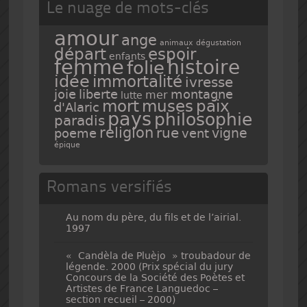
Le nuage de mots-clés
amour
ange
animaux
dégustation
espoir
départ
enfants
femme
histoire
folie
idée
immortalité
ivresse
joie
liberte
montagne
mer
lutte
mort
muses
paix
d'Alaric
pays
philosophie
paradis
religion
rue
vigne
poeme
vent
épique
Romans versifiés
Au nom du père, du fils et de l’airial.
1997
« Candèla de Pluèjo » troubadour de
légende. 2000 (Prix spécial du jury
Concours de la Société des Poètes et
Artistes de France Languedoc –
section recueil – 2000)