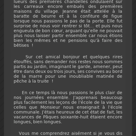
lueurs des premières chandelles ondulaient sur
les carreaux encore embués des premières
maisons du village. Jeanne était attelée à la
baratte de beurre et à la confiture de figue
lorsque nous passions le pas de la porte. Elle fut
surprise de nous voir rentrer si tôt… et puis nous
engueula de bon cœur, arguant qu’elle ne pouvait
plus nous laisser partir ensemble car nous étions
bien les mêmes et ne pensions qu’à faire des
bêtises !
Sur cet amical bonjour et quelques rires
étouffés, sans demander nos restes nous sommes
partis au jardin, imaginant le garde, amener, peut
être dans deux ou trois jours, ses convives au bord
de la marre pour une inoubliable matinée de
pêche à la truite !
En ce temps là nous passions le plus clair de
nos journées ensemble. J’apprenais beaucoup
plus facilement les leçons de l’école de la vie que
celles que Monsieur nous enseignait à l’école
communale. J’étais heureux de cet état de fait, les
vacances de Pâques soixante-huit étaient encore
longues, bien longues.
Vous me comprendrez aisément si je vous dis