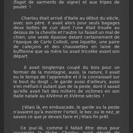
(fagot de sarments de vigne) et aux tripes de
poulet !
Charlou était arrivé d’Italie au début du siècle,
avec son père. Il avait alors pour seuls bagages
deux bottes de cuir dont l’une était trouée au
dessus de la cheville et l’autre lui faisait un mal de
chien, une veste épaisse datant certainement de
l’époque de Carlo Collodi, une liquette, une paire
de caleçons et des chaussettes en laine de
bufflonne que sa mère lui avait tricotée avant son
départ.
Il avait longtemps coupé du bois pour un
fermier de la montagne, aussi, la nature, il avait
eu le temps de l’apprendre et il la connaissait sur
le bout du doigt ; le garde aussi d’ailleurs, aussi
s’en méfiait-il autant que de la peste, dont il savait
qu’elle avait fait des milliers de victimes en son
Italie natale au XIVème et XVème siècles !
J’étais là, en embuscade, le garde ou la peste
n’avaient qu’à montrer l’orteil, le bec ou le nez, je
savais ce que je devais faire et j’étais fin prêt.
Ce jour-là, comme il fallait être deux pour
accomplir la tâche, Charlou avait décidé de