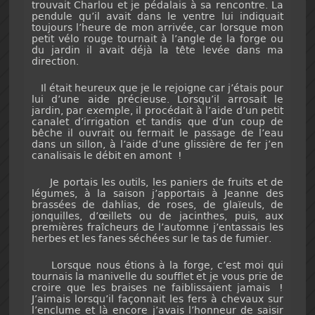
trouvait Charlou et je pédalais à sa rencontre. La
pendule qu’il avait dans le ventre lui indiquait
toujours l’heure de mon arrivée, car lorsque mon
petit vélo rouge tournait à l’angle de la forge ou
du jardin il avait déjà la tête levée dans ma
direction.
Il était heureux que je le rejoigne car j’étais pour
lui d’une aide précieuse. Lorsqu’il arrosait le
jardin, par exemple, il procédait à l’aide d’un petit
canalet d’irrigation et tandis que d’un coup de
bêche il ouvrait ou fermait le passage de l’eau
dans un sillon, à l’aide d’une glissière de fer j’en
canalisais le débit en amont !
Je portais les outils, les paniers de fruits et de
légumes, à la saison j’apportais à Jeanne des
brassées de dahlias, de roses, de glaïeuls, de
jonquilles, d’œillets ou de jacinthes, puis, aux
premières fraîcheurs de l’automne j’entassais les
herbes et les fanes séchées sur le tas de fumier.
Lorsque nous étions à la forge, c’est moi qui
tournais la manivelle du soufflet et je vous prie de
croire que les braises ne faiblissaient jamais !
J’aimais lorsqu’il façonnait les fers à chevaux sur
l’enclume et là encore j’avais l’honneur de saisir