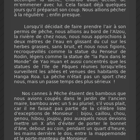
m’emmener avec lui. Cela faisait déjà quelques
jours qu’il préparait son coup. Nous allions pêcher
à la régulière ; enfin presque.
Lorsqu’il décidait de faire prendre l’air à son
permis de pêche, nous allions au bord de l’Alzou,
la rivière de chez nous, nous nous approchions à
deux mètres de l’eau en glissant du cul sur les
herbes grasses, sans bruit, et nous nous figions,
recroquevillés comme la statue du Penseur de
Rodin, légers comme la statue de “la Paix dans le
Monde“ de Yao Huan et aussi concentrés que les
statues de l’Ile de Pâques réunies lorsqu’elles
surveillent les allées et venues des habitants de
Hanga Roa. La pêche n’était pas un sport chez
nous, mais un passe temps des plus sérieux !
Nos cannes à Pêche étaient des bambous que
nous avions coupés dans le jardin de l’ancien
maire, bambou avec un S au pluriel, s’il vous plait,
car il ne faisait pas partie de la célèbre liste
d’exceptions de Monsieur : bijou, caillou, chou,
genou, hibou, joujou, pou auxquels nous devions
mettre un X afin d’éviter de porter le bonnet
d’âne, debout au coin, pendant un quart d’heure,
les mains derrière le dos, entre la mappemonde
et le porte-manteau de Monsieur.