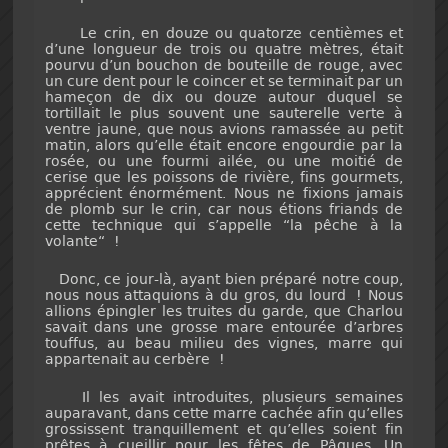
Le crin, en douze ou quatorze centièmes et
d’une longueur de trois ou quatre mètres, était
pourvu d’un bouchon de bouteille de rouge, avec
un cure dent pour le coincer et se terminait par un
hameçon de dix ou douze autour duquel se
tortillait le plus souvent une sauterelle verte à
ventre jaune, que nous avions ramassée au petit
matin, alors qu’elle était encore engourdie par la
rosée, ou une fourmi ailée, ou une moitié de
cerise que les poissons de rivière, fins gourmets,
apprécient énormément. Nous ne fixions jamais
de plomb sur le crin, car nous étions friands de
cette technique qui s’appelle “la pêche à la
volante“ !
Donc, ce jour-là, ayant bien préparé notre coup,
nous nous attaquions à du gros, du lourd ! Nous
allions épingler les truites du garde, que Charlou
savait dans une grosse mare entourée d’arbres
touffus, au beau milieu des vignes, marre qui
appartenait au cerbère !
Il les avait introduites, plusieurs semaines
auparavant, dans cette marre cachée afin qu’elles
grossissent tranquillement et qu’elles soient fin
prêtes à cueillir pour les fêtes de Pâques. Un