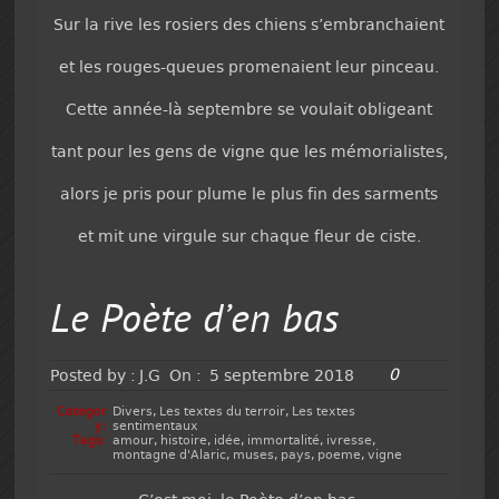
Sur la rive les rosiers des chiens s’embranchaient
et les rouges-queues promenaient leur pinceau.
Cette année-là septembre se voulait obligeant
tant pour les gens de vigne que les mémorialistes,
alors je pris pour plume le plus fin des sarments
et mit une virgule sur chaque fleur de ciste.
Le Poète d’en bas
0
Posted by :
J.G
On :
5 septembre 2018
Categor
Divers
,
Les textes du terroir
,
Les textes
y:
sentimentaux
Tags:
amour
,
histoire
,
idée
,
immortalité
,
ivresse
,
montagne d'Alaric
,
muses
,
pays
,
poeme
,
vigne