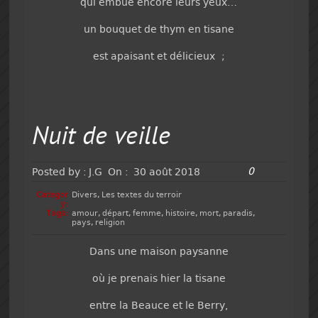
qui embue encore leurs yeux…
un bouquet de thym en tisane
est apaisant et délicieux ;
Nuit de veille
0
Posted by :
J.G
On :
30 août 2018
Categor
Divers
,
Les textes du terroir
y:
Tags:
amour
,
départ
,
femme
,
histoire
,
mort
,
paradis
,
pays
,
religion
Dans une maison paysanne
où je prenais hier la tisane
entre la Beauce et le Berry,