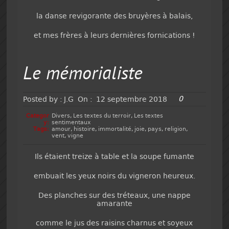
la danse revigorante des bruyères à balais,
et mes frères à leurs dernières fornications !
Le mémorialiste
0
Posted by :
J.G
On :
12 septembre 2018
Categor
Divers
,
Les textes du terroir
,
Les textes
y:
sentimentaux
Tags:
amour
,
histoire
,
immortalité
,
joie
,
pays
,
religion
,
vent
,
vigne
Ils étaient treize à table et la soupe fumante
embuait les yeux noirs du vigneron heureux.
Des planches sur des tréteaux, une nappe
amarante
comme le jus des raisins charnus et soyeux