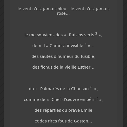
le vent n’est jamais bleu – le vent n’est jamais
rose…
3
Je me souviens des « Raisins verts
»,
3
de « La Caméra invisible
»…
des sautes d’humeur du fusible,
des fichus de la vieille Esther…
4
du « Palmarès de la Chanson
»,
5
comme de « Chef-d’œuvre en péril
»,
des réparties du brave Emile
et des rires fous de Gaston…