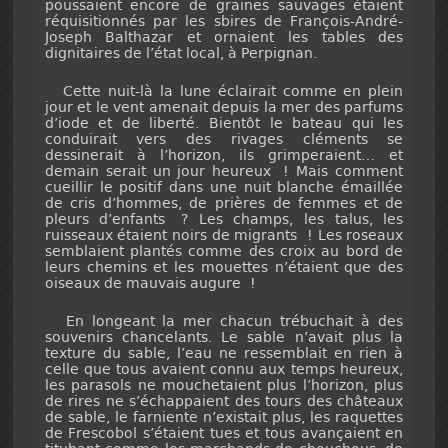
poussaient encore de graines sauvages étaient
réquisitionnés par les sbires de François-André-
Joseph Balthazar et ornaient les tables des
dignitaires de l’état local, à Perpignan.
Cette nuit-là la lune éclairait comme en plein
jour et le vent amenait depuis la mer des parfums
d’iode et de liberté. Bientôt le bateau qui les
conduirait vers des rivages cléments se
dessinerait à l’horizon, ils grimperaient… et
demain serait un jour heureux ! Mais comment
cueillir le positif dans une nuit blanche émaillée
de cris d’hommes, de prières de femmes et de
pleurs d’enfants ? Les champs, les talus, les
ruisseaux étaient noirs de migrants ! Les roseaux
semblaient plantés comme des croix au bord de
leurs chemins et les mouettes n’étaient que des
oiseaux de mauvais augure !
En longeant la mer chacun trébuchait à des
souvenirs chancelants. Le sable n’avait plus la
texture du sable, l’eau ne ressemblait en rien à
celle que tous avaient connu aux temps heureux,
les parasols ne mouchetaient plus l’horizon, plus
de rires ne s’échappaient des tours des châteaux
de sable, le farniente n’existait plus, les raquettes
de Frescobol s’étaient tues et tous avançaient en