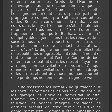
entendu parler des Droits de l’Homme et
n’envisageait aucune élection démocratique. La
police et l’armée étaient à sa botte,
l’enseignement n’était plus dispensé, juste une
propagande continue pro Balthasar courait les
ondes. Seules la corruption et la mafia avaient
cours dans le pays. L’économie s’était totalement
effondrée en trois ans. La misère et l’oppression
frappaient à chaque porte. Balthasar avait infiltré
d’impitoyables agents dans tous les rouages de la
société, aussi, d’est en ouest, du nord au sud la
peur était omniprésente. La machine dictatoriale
avait dévoré la dignité humaine. Les intellectuels
et les politiques intègres étaient réduits à néant et
tout le monde courbait l’échine. Comme de bien
entendu on se battait dans les rues et n’ayant rien
à manger on se volait entre voisins. Chaque
ethnie se recroquevillait sur elle-même, la drogue
et les armes étaient devenues monnaie courante
et le printemps ne donnait aucun signe de vie.
Faute d’essence les bateaux ne quittaient plus
les ports, les voitures et les bus ne quittaient plus
les garages et Bruxelles demeurait muette.
Comme il n’y avait plus d’argent pour acheter du
fourrage les vaches maigres broutaient les
derniers arpents de terre fertile et Bruxelles
demeurait muette. Comme il était impossible de