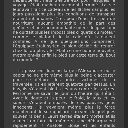
débarquèrent neuf d’entre eux pour lesquels le
voyage était malheureusement terminé. La vie
leur avait fait ce cadeau de les lâcher car plus les
jours passaient plus les conditions de transport
étaient inhumaines. Très peu d’eau, très peu de
nourriture, aucune empathie de la part des
geôliers et une incommodante odeur de gasoil qui
ne quittait plus les impossibles cliquetis du moteur
comme le plafond de la cale où ils étaient
confinés. A ce que quelques-uns comprirent,
l’équipage était syrien et bien décidé de rentrer
chez lui au plus vite. Etait-ce une bonne nouvelle,
mettraient-ils enfin le pied sur cette terre du bout
du monde ?
Ils passèrent loin au large d’Alexandrie où le
capitaine ne prit même plus la peine d’accoster
pour se défaire des autres victimes de la
traversée. Ils en jetèrent quatorze par-dessus. En
bas, ils s’étaient blottis les uns contre les autres.
Personne ne savait le jour ou l’heure qu’il était.
Avec le doute et la peur, le froid, la toux et les
sueurs s’étaient emparés de ces pauvres gens
innocents. Ils n’avaient même plus la force
maintenant de se ragaillardir au vent de quelques
souvenirs bénis. Leurs terres étaient mortes et ils
allaient en faire de même s’ils ne débarquaient
rapidement ! Anatole, Eloïse et les enfants