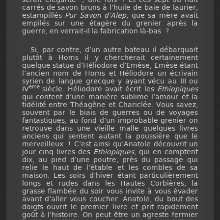
carrés de savon bruns à l’huile de baie de laurier,
estampillés
Pur Savon d’Alep
, que sa mère avait
empilés sur une étagère du grenier après la
guerre, en verrait-il la fabrication là-bas ?
Si, par contre, d’un autre bateau il débarquait
plutôt à Homs il y chercherait certainement
quelque statue d’Héliodore d’Emèse, Emèse étant
l’ancien nom de Homs et Héliodore un écrivain
syrien de langue grecque y ayant vécu au III ou
ème
IV
siècle. Héliodore avait écrit les
Ethiopiques
qui content d’une manière sublime l’amour et la
fidélité entre Théagène et Chariclée. Vous savez,
souvent par le biais de guerres ou de voyages
fantastiques, au fond d’un improbable grenier on
retrouve dans une vieille malle quelques livres
anciens qui sentent autant la poussière que le
merveilleux ! C’est ainsi qu’Anatole découvrit un
jour cinq livres des
Ethiopiques
, qui en comptent
dix, au pied d’une poutre, près du passage qui
relie le haut de l’étable et les combles de sa
maison. Les soirs d’hiver étant particulièrement
longs et rudes dans les Hautes Corbières, la
grasse flambée du soir vous invite à vous évader
avant d’aller vous coucher. Anatole, du bout des
doigts ouvrit le premier livre et prit rapidement
goût à l’histoire. On peut être un agreste fermier