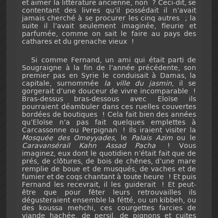
et aimer la littérature ancienne, non ? Ceci-dit, se
contentant des livres qu’il possédait il n’avait
jamais cherché à se procurer les cinq autres ; la
suite il l’avait seulement imaginée, fleurie et
parfumée, comme on sait le faire au pays des
cathares et du grenache vieux !
Si comme Fernand, un ami qui était parti de
Sougraigne à la fin de l’année précédente, son
premier pas en Syrie le conduisait à Damas, la
capitale, surnommée
la ville du jasmin
, il se
gorgerait d’une douceur de vivre incomparable !
Bras-dessus bras-dessous avec Eloïse ils
pourraient déambuler dans ces ruelles couvertes
bordées de boutiques ! Cela fait bien des années
qu’Eloïse n’a pas fait quelques emplettes à
Carcassonne ou Perpignan ! Ils iraient visiter la
Mosquée des Omeyyades
, le
Palais Azim
ou le
Caravansérail Kahn Assad Pacha
! Vous
imaginez, eux dont le quotidien n’était fait que de
prés, de clôtures, de bois de chênes, d’une mare
remplie de boue et de musqués, de vaches et de
fumier et de coqs chantant à toute heure ! Et puis
Fernand les recevrait, il les guiderait ! Et peut-
être que pour fêter leurs retrouvailles ils
dégusteraient ensemble la fétté, ou un kibbeh, ou
des koussa mehchi, ces courgettes farcies de
viande hachée, de persil, de pignons et cuites