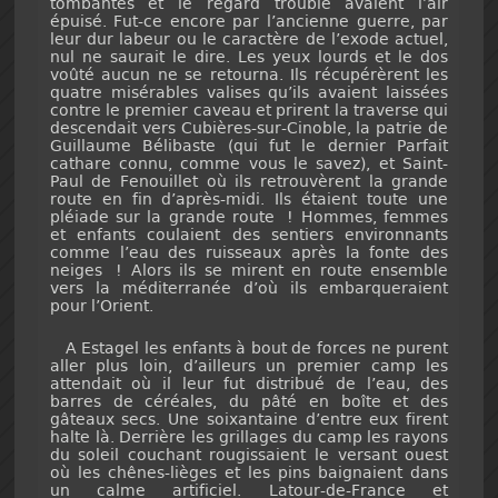
tombantes et le regard trouble avaient l’air
épuisé. Fut-ce encore par l’ancienne guerre, par
leur dur labeur ou le caractère de l’exode actuel,
nul ne saurait le dire. Les yeux lourds et le dos
voûté aucun ne se retourna. Ils récupérèrent les
quatre misérables valises qu’ils avaient laissées
contre le premier caveau et prirent la traverse qui
descendait vers Cubières-sur-Cinoble, la patrie de
Guillaume Bélibaste (qui fut le dernier Parfait
cathare connu, comme vous le savez), et Saint-
Paul de Fenouillet où ils retrouvèrent la grande
route en fin d’après-midi. Ils étaient toute une
pléiade sur la grande route ! Hommes, femmes
et enfants coulaient des sentiers environnants
comme l’eau des ruisseaux après la fonte des
neiges ! Alors ils se mirent en route ensemble
vers la méditerranée d’où ils embarqueraient
pour l’Orient.
A Estagel les enfants à bout de forces ne purent
aller plus loin, d’ailleurs un premier camp les
attendait où il leur fut distribué de l’eau, des
barres de céréales, du pâté en boîte et des
gâteaux secs. Une soixantaine d’entre eux firent
halte là. Derrière les grillages du camp les rayons
du soleil couchant rougissaient le versant ouest
où les chênes-lièges et les pins baignaient dans
un calme artificiel. Latour-de-France et