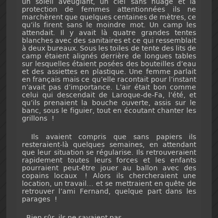
un soleil aveuglant, un ciel sans nuage et la
protection de femmes attentionnées ils ne
marchèrent que quelques centaines de mètres, ce
qu’ils firent sans le moindre mot. Un camp les
attendait. Il y avait là quatre grandes tentes
blanches avec des sanitaires et ce qui ressemblait
à deux bureaux. Sous les toiles de tente des lits de
camp étaient alignés derrière de longues tables
sur lesquelles étaient posées des bouteilles d’eau
et des assiettes en plastique. Une femme parlait
en français mais ce qu’elle racontait pour l’instant
n’avait pas d’importance. L’air était bon comme
celui qui descendait de Laroque-de-Fa, l’été, et
qu’ils prenaient la bouche ouverte, assis sur le
banc, sous le figuier, tout en écoutant chanter les
grillons !
Ils avaient compris que sans papiers ils
resteraient-là quelques semaines, en attendant
que leur situation se régularise. Ils retrouveraient
rapidement toutes leurs forces et les enfants
pourraient peut-être jouer au ballon avec des
copains locaux ! Alors ils chercheraient une
location, un travail… et se mettraient en quête de
retrouver l’ami Fernand, quelque part dans les
parages !
Bien sûr, ils ne savaient pas.