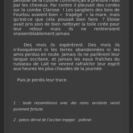
pendule de la cuisine commençait à prendre l’eau
par les cheveux. Par contre il pleuvait des cordes
sur la combe Clarisse ! Les sangliers des bois de
Fourtou avaient bien « trapégé » la mare, mais
qu’est-ce que cela pouvait bien faire ? Eloïse
avait pris soin de bien nettoyer la toile cirée pour
leur retour mais ils ne rentreraient
vraisemblablement jamais.
Des mois ils espérèrent. Des mois ils
n’évoquèrent ni les terres abandonnées ni les
amis perdus en route. Jamais ils ne parlèrent leur
langue occitane, et jamais les eaux fraîches du
ruisseau de Laït ne vinrent rafraîchir leur esprit
aux heures les plus chaudes de la journée.
Puis je perdis leur trace.
1 : toute ressemblance avec des noms existants serait
purement fortuite.
2 : patois dérivé de l’occitan
trepejar
: piétiner.