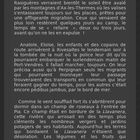
Rasiguères verraient bientôt le soleil être avalé
par les montagnes d’Ax-les-Thermes où les valises
s’entassaient toujours sur les places, prêtes pour
une affligeante migration. Ceux qui venaient de
plus loin restèrent quelques jours au camp, le
temps de se « refaire », deux ou trois jours,
avant qu’on ne les en expulse !
Anatole, Eloïse, les enfants et des copains de
route arrivèrent à Rivesaltes le lendemain soir à
la tombée de la nuit où la police leur dit qu’ils
pourraient embarquer le surlendemain matin de
Port-Vendres. Il fallait marcher, toujours. On leur
précisa aussi qu’à Perpignan seuls les migrants
qui pourraient monnayer leur passage
trouveraient des transports en commun qui leur
feraient gagner du temps, pour les autres c’était
encore pédibus jambus, par le bord de mer.
Comme le vent soufflait fort ils s’abritèrent pour
dormir dans un champ de roseaux à l’entrée de
Pia. Ce champ était en bordure de la
Llavanera
,
cette rivière qui arrosait en des temps plus
cléments les nombreux vergers et jardins
potagers de ses habitants. Aujourd’hui les terres
qui bordaient la
Llavanera
n’étaient que
désolation. Les légumes et les fruits qui