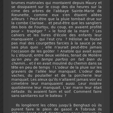
brumes matinales qui montaient depuis Maury et
se dissipaient sur le coup des dix heures sur la
cime des arbres de l’abbaye Sainte-Marie de
Rieunette, comme eux s’en étaient allées
ailleurs ! Peut-être que la pluie tombait drue sur
la combe Clarisse… et peut-être que les sangliers
des bois de Fourtou, du coup, en avaient profité
2
pour « trapéger
» le fond de la mare ? Les
cahiers et les livres d’école des enfants leur
manquaient ; qui l’eut cru ? Héloïse se foutait
pas mal des courgettes farcies à la sauce je ne
sais plus quoi ; elle n’aurait peut-être jamais
l’occasion de les goûter ! Anatole qui avait aussi
lu
L’étourdi
, entre deux veillées, tenait de Molière
qu’en peu de temps parfois on fait bien du
chemin…
et il en avait mouliné du chemin dans sa
tête en peu de temps ! L’odeur de la pluie sur les
graviers de l’allée leur manquait. L’odeur des
vaches, du poulailler et de la porcherie leur
manquait. Les aïeux qu’ils n’allaient jamais voir au
cimetière leur manquaient aussi. Leur misère
quotidienne leur manquait. L’air marin leur était
néfaste. Ils avaient faim et soif. Comment faire
sans sanitaires sur le bateau ?
Ils longèrent les côtes jusqu’à Benghazi où ils
purent faire le plein de gasoil. A Tobrouk ils