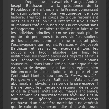
Depuis que l’on avait élu François-André-
1
Joseph Balthazar
à la présidence de la
République, il y a trois ans, la France connaissait
la dégringolade la plus vertigineuse de son
histoire. Très tôt les coups de trique résonnaient
dans les rues et l’on vous enfermait si vous étiez
du mauvais côté de la barrière. On employait sans
ménagement la manière radicale pour faire taire
les individus indociles ! On ne comptait plus le
nombre de personnes torturées, violées, spoliées
de leurs biens, comme on ne mesurait plus
l’esclavagisme qui régnait. François-André-Joseph
Balthazar et ses sbires exerçaient tous les
pouvoirs de façon absolue. Les lois, les
institutions, les somnolences des députés et l’avis
des sénateurs n’étaient que de lointains
souvenirs. Si dans l’antiquité on l’aurait qualifié de
tyran, ou de despote sous l’ancien régime, bien
loin encore de la description du despote tel que
l’entendait Montesquieu dans
De l’esprit des lois
,
François-André-Joseph Balthazar n’était qu’un
abominable individu, un salop de la pire espèce !
Bien entendu les libertés de réunion, de religion
et de la presse n’étaient qu’images anciennes,
tout comme les divertissements télévisuels et la
culture en général. François-André-Joseph
Balthazar, d’un caractère narcissique ne vénérait
que le culte de sa personnalité. Il n’avait jamais