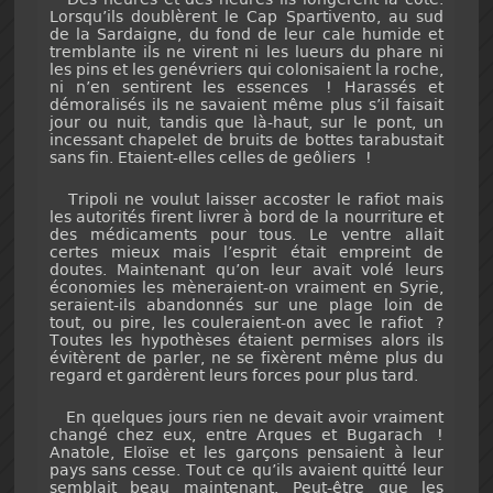
Lorsqu’ils doublèrent le Cap Spartivento, au sud
de la Sardaigne, du fond de leur cale humide et
tremblante ils ne virent ni les lueurs du phare ni
les pins et les genévriers qui colonisaient la roche,
ni n’en sentirent les essences ! Harassés et
démoralisés ils ne savaient même plus s’il faisait
jour ou nuit, tandis que là-haut, sur le pont, un
incessant chapelet de bruits de bottes tarabustait
sans fin. Etaient-elles celles de geôliers !
Tripoli ne voulut laisser accoster le rafiot mais
les autorités firent livrer à bord de la nourriture et
des médicaments pour tous. Le ventre allait
certes mieux mais l’esprit était empreint de
doutes. Maintenant qu’on leur avait volé leurs
économies les mèneraient-on vraiment en Syrie,
seraient-ils abandonnés sur une plage loin de
tout, ou pire, les couleraient-on avec le rafiot ?
Toutes les hypothèses étaient permises alors ils
évitèrent de parler, ne se fixèrent même plus du
regard et gardèrent leurs forces pour plus tard.
En quelques jours rien ne devait avoir vraiment
changé chez eux, entre Arques et Bugarach !
Anatole, Eloïse et les garçons pensaient à leur
pays sans cesse. Tout ce qu’ils avaient quitté leur
semblait beau maintenant. Peut-être que les