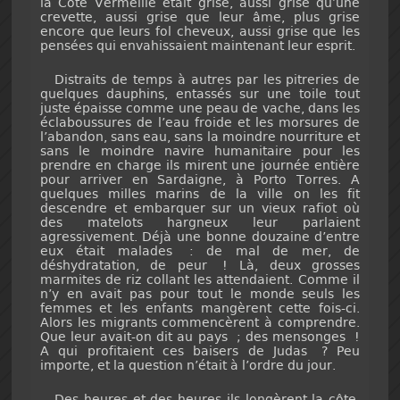
la Côte Vermeille était grise, aussi grise qu’une
crevette, aussi grise que leur âme, plus grise
encore que leurs fol cheveux, aussi grise que les
pensées qui envahissaient maintenant leur esprit.
Distraits de temps à autres par les pitreries de
quelques dauphins, entassés sur une toile tout
juste épaisse comme une peau de vache, dans les
éclaboussures de l’eau froide et les morsures de
l’abandon, sans eau, sans la moindre nourriture et
sans le moindre navire humanitaire pour les
prendre en charge ils mirent une journée entière
pour arriver en Sardaigne, à Porto Torres. A
quelques milles marins de la ville on les fit
descendre et embarquer sur un vieux rafiot où
des matelots hargneux leur parlaient
agressivement. Déjà une bonne douzaine d’entre
eux était malades : de mal de mer, de
déshydratation, de peur ! Là, deux grosses
marmites de riz collant les attendaient. Comme il
n’y en avait pas pour tout le monde seuls les
femmes et les enfants mangèrent cette fois-ci.
Alors les migrants commencèrent à comprendre.
Que leur avait-on dit au pays ; des mensonges !
A qui profitaient ces baisers de Judas ? Peu
importe, et la question n’était à l’ordre du jour.
Des heures et des heures ils longèrent la côte.