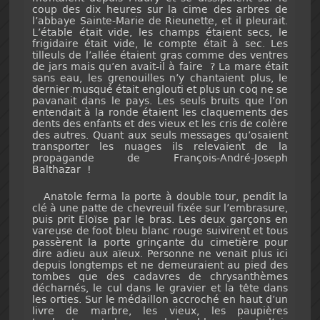
coup des dix heures sur la cime des arbres de
l’abbaye Sainte-Marie de Rieunette, et il pleurait.
L’étable était vide, les champs étaient secs, le
frigidaire était vide, le compte était à sec. Les
tilleuls de l’allée étaient gras comme des ventres
de jars mais qu’en avait-il à faire ? La mare était
sans eau, les grenouilles n’y chantaient plus, le
dernier musqué était englouti et plus un coq ne se
pavanait dans le pays. Les seuls bruits que l’on
entendait à la ronde étaient les claquements des
dents des enfants et des vieux et les cris de colère
des autres. Quant aux seuls messages qu’osaient
transporter les nuages ils relevaient de la
propagande de François-André-Joseph
Balthazar !
Anatole ferma la porte à double tour, pendit la
clé à une patte de chevreuil fixée sur l’embrasure,
puis prit Eloïse par le bras. Les deux garçons en
vareuse de foot bleu blanc rouge suivirent et tous
passèrent la porte grinçante du cimetière pour
dire adieu aux aïeux. Personne ne venait plus ici
depuis longtemps et ne demeuraient au pied des
tombes que des cadavres de chrysanthèmes
décharnés, le cul dans le gravier et la tête dans
les orties. Sur le médaillon accroché en haut d’un
livre de marbre, les vieux, les paupières