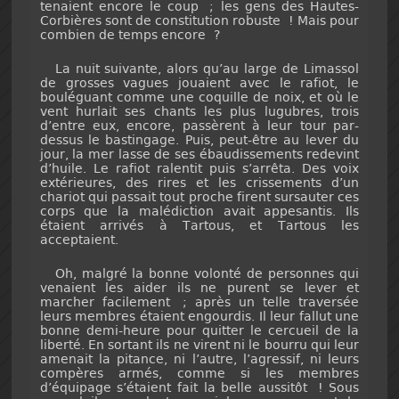
tenaient encore le coup ; les gens des Hautes-
Corbières sont de constitution robuste ! Mais pour
combien de temps encore ?
La nuit suivante, alors qu’au large de Limassol
de grosses vagues jouaient avec le rafiot, le
bouléguant comme une coquille de noix, et où le
vent hurlait ses chants les plus lugubres, trois
d’entre eux, encore, passèrent à leur tour par-
dessus le bastingage. Puis, peut-être au lever du
jour, la mer lasse de ses ébaudissements redevint
d’huile. Le rafiot ralentit puis s’arrêta. Des voix
extérieures, des rires et les crissements d’un
chariot qui passait tout proche firent sursauter ces
corps que la malédiction avait appesantis. Ils
étaient arrivés à Tartous, et Tartous les
acceptaient.
Oh, malgré la bonne volonté de personnes qui
venaient les aider ils ne purent se lever et
marcher facilement ; après un telle traversée
leurs membres étaient engourdis. Il leur fallut une
bonne demi-heure pour quitter le cercueil de la
liberté. En sortant ils ne virent ni le bourru qui leur
amenait la pitance, ni l’autre, l’agressif, ni leurs
compères armés, comme si les membres
d’équipage s’étaient fait la belle aussitôt ! Sous