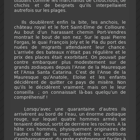
titubant comme les marchands de chouchous, de
chichis et de beignets qu’ils interpellaient
autrefois sur les plages.
Ils doublèrent enfin la bite, les anchois, le
château royal et le fort Saint-Elme de Collioure.
Au bout d’un harassant chemin Port-Vendres
montrait le bout de son nez. Sur le quai Pierre
Forgas, le quai François Joly et le Pla du port des
nuées de migrants attendaient leur chance.
L’arrivée des bateaux n’était pas régulière et le
prix des places était exorbitant. On pouvait par
contre embarquer plus modestement sur de
grands zodiaques depuis l’Anse de la Mauresque
et l’Ansa Santa Catarina. C’est de l’Anse de la
Mauresque qu’Anatole, Eloïse et les enfants
décidèrent de quitter ce pays de misère. Non
qu’ils le décidèrent vraiment, mais on le leur
conseilla ; on connaissait là-bas quelqu’un de
compréhensif !
Lorsqu’avec une quarantaine d’autres ils
arrivèrent au bord de l’eau, un énorme zodiaque
rouge, sur lequel quatre hommes armés se
tenaient debout, sortit de derrière les rochers. A la
hâte ces hommes, physiquement originaires de
l’autre côté de la mer, fixèrent les conditions
d’embarquement, du reste extrêmement faciles à