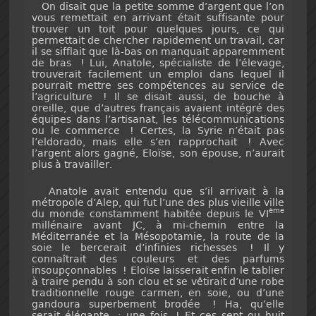
On disait que la petite somme d’argent que l’on
vous remettait en arrivant était suffisante pour
trouver un toit pour quelques jours, ce qui
permettait de chercher rapidement un travail, car
il se sifflait que là-bas on manquait apparemment
de bras ! Lui, Anatole, spécialiste de l’élevage,
trouverait facilement un emploi dans lequel il
pourrait mettre ses compétences au service de
l’agriculture ! Il se disait aussi, de bouche à
oreille, que d’autres français avaient intégré des
équipes dans l’artisanat, les télécommunications
ou le commerce ! Certes, la Syrie n’était pas
l’eldorado, mais elle s’en rapprochait ! Avec
l’argent alors gagné, Eloïse, son épouse, n’aurait
plus à travailler.
Anatole avait entendu que s’il arrivait à la
métropole d’Alep, qui fut l’une des plus vieille ville
ème
du monde constamment habitée depuis le VI
millénaire avant JC, à mi-chemin entre la
Méditerranée et la Mésopotamie, la route de la
soie le bercerait d’infinies richesses ! Il y
connaîtrait des couleurs et des parfums
insoupçonnables ! Eloïse laisserait enfin le tablier
à traire pendu à son clou et se vêtirait d’une robe
traditionnelle rouge carmen, en soie, ou d’une
gandoura superbement brodée ! Ha, qu’elle
serait élégante ; une fois ! Et ces sept ou huit