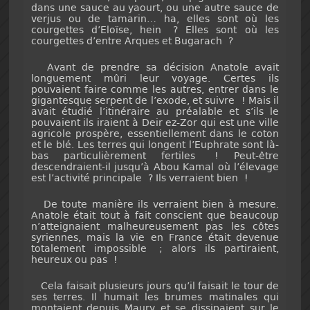
dans une sauce au yaourt, ou une autre sauce de
verjus ou de tamarin… ha, elles sont où les
courgettes d’Eloïse, hein ? Elles sont où les
courgettes d’entre Arques et Bugarach ?
Avant de prendre sa décision Anatole avait
longuement mûri leur voyage. Certes ils
pouvaient faire comme les autres, entrer dans le
gigantesque serpent de l’exode, et suivre ! Mais il
avait étudié l’itinéraire au préalable et s’ils le
pouvaient ils iraient à Deir ez-Zor qui est une ville
agricole prospère, essentiellement dans le coton
et le blé. Les terres qui longent l’Euphrate sont là-
bas particulièrement fertiles ! Peut-être
descendraient-il jusqu’à Abou Kamal où l’élevage
est l’activité principale ? Ils verraient bien !
De toute manière ils verraient bien à mesure.
Anatole était tout à fait conscient que beaucoup
n’atteignaient malheureusement pas les côtes
syriennes, mais la vie en France était devenue
totalement impossible ; alors ils partiraient,
heureux ou pas !
Cela faisait plusieurs jours qu’il faisait le tour de
ses terres. Il humait les brumes matinales qui
montaient depuis Maury et se dissipaient sur le