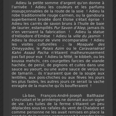
Adieu la petite somme d’argent qu’on donne à
l’arrivée ! Adieu les couleurs et les parfums
insoupçonnables de la route de la soie ! Adieu la
robe traditionnelle rouge carmen, ou la gandoura
superbement brodée dont Eloïse s’était éprise !
Adieu les carrés de savon bruns à l’huile de baie
de laurier, estampillés
Pur Savon d’Alep
, jamais ils
n’en verraient la fabrication ! Adieu la statue
d’Héliodore d’Emèse ! Adieu la
ville du jasmin
!
Adieu la douceur de vivre incomparable ! Adieu
les visites culturelles ; la
Mosquée des
Omeyyades
, le
Palais Azim
ou le
Caravansérail
Kahn Assad Pacha
n’étaient malheureusement
pas fait pour eux ! Adieu la fétté, le kibbeh, ou les
koussa mehchi, ces courgettes farcies de viande
hachée, de persil, de pignons et cuites dans une
sauce au yaourt, ou une autre sauce de verjus ou
de tamarin… ils n’auraient que de la soupe aux
lentilles, aux pois-chiches ou aux fèves les jours
les plus fastes, les autres jours ce serait la vache
enragée de la manche qu’ils boufferaient !
Là-bas, François-André-Joseph Balthazar
s’incrustait et le printemps ne donnait aucun signe
de vie. Les tuiles de la ferme s’étaient un peu
déplacées sous les rafales du vent de Chalabre et
comme personne ne les avait remises en place la