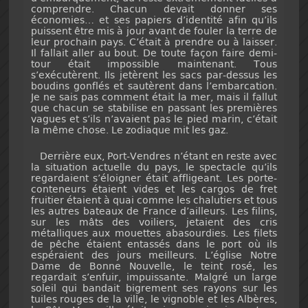
comprendre. Chacun devait donner ses
économies… et ses papiers d’identité afin qu’ils
puissent être mis à jour avant de fouler la terre de
leur prochain pays. C’était à prendre ou à laisser.
Il fallait aller au bout. De toute façon faire demi-
tour était impossible maintenant. Tous
s’exécutèrent. Ils jetèrent les sacs par-dessus les
boudins gonflés et sautèrent dans l’embarcation.
Je ne sais pas comment était la mer, mais il fallut
que chacun se stabilise en passant les premières
vagues et s’ils n’avaient pas le pied marin, c’était
la même chose. Le zodiaque mit les gaz.
Derrière eux, Port-Vendres n’étant en reste avec
la situation actuelle du pays, le spectacle qu’ils
regardaient s’éloigner était affligeant. Les porte-
conteneurs étaient vides et les cargos de fret
fruitier étaient à quai comme les chalutiers et tous
les autres bateaux de France d’ailleurs. Les filins,
sur les mâts des voiliers, jetaient des cris
métalliques aux mouettes abasourdies. Les filets
de pêche étaient entassés dans le port où ils
espéraient des jours meilleurs. L’église Notre
Dame de Bonne Nouvelle, le teint rosé, les
regardait s’enfuir, impuissante. Malgré un large
soleil qui bandait bigrement ses rayons sur les
tuiles rouges de la ville, le vignoble et les Albères,