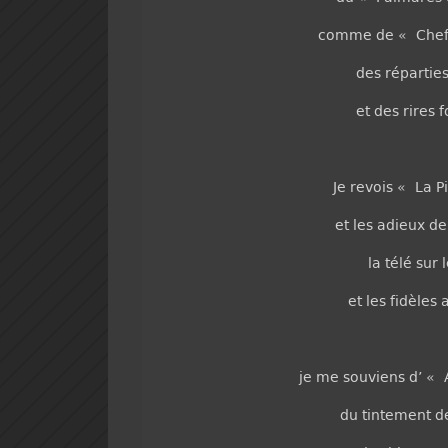
comme de « Chef-
des répartie
et des rires
Je revois « La P
et les adieux d
la télé sur 
et les fidèles
je me souviens d’ « 
du tintement de