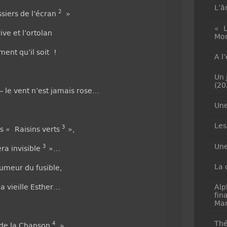
L’â
2
ssiers de l’écran
»
« L
ive et l’ortolan
Mon
ment qu’il soit !
A l
Un 
(20
 – le vent n’est jamais rose…
Une
Les
3
s « Raisins verts
»,
Une
3
a invisible
»…
La 
umeur du fusible,
la vieille Esther…
Alp
fin
Mar
Thé
4
de la Chanson
»,