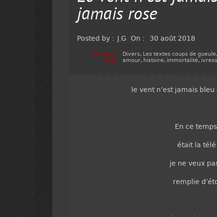
jamais rose
Posted by :
J.G
On :
30 août 2018
Category:
Divers
,
Les textes coups de gueule
Tags:
amour
,
histoire
,
immortalité
,
ivres
le vent n’est jamais bleu
En ce temps-
était la té
je ne veux pas
remplie d’ét