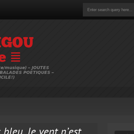
IGOU
e ≣
e/musique) – JOUTES
 BALADES POETIQUES –
CILE!)
 bleu, le vent n’est