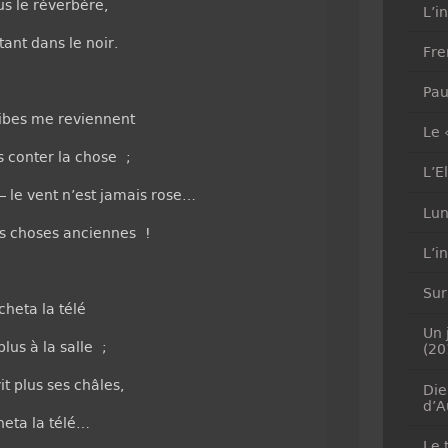
us le réverbère,
L’i
ant dans le noir.
Fre
Pau
ibes me reviennent
Le 
s conter la chose ;
L’E
 – le vent n’est jamais rose…
Lun
es choses anciennes !
L’i
Sur
cheta la télé
Un 
plus à la salle ;
(20
it plus ses châles,
Die
d’A
heta la télé…
Le 