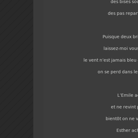
des bises so
des pas repart
Puisque deux br
laissez-moi vou
le vent n’est jamais bleu
on se perd dans l
L’Emile a
et ne revint 
bientôt on ne v
Esther ac