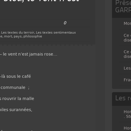
Prés
GAR
0
Mo
,
Les textes du terroir
,
Les textes sentimentaux
Ce 
se
,
mort
,
pays
,
philosophie
dis
Ce 
 – le vent n’est jamais rose…
dis
Les
là sous le café
Fra
lé communale ;
Les r
 rouvrir la malle
oiles surannées,
Hor
. S
Hor