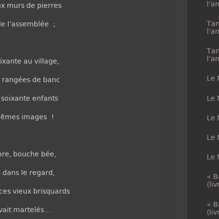
l’a
ux murs de pierres
Tan
 de l’assemblée ;
l’a
Tan
l’a
ixante au village,
Le 
x rangées de banc
Le 
 soixante enfants
 mêmes images !
Le 
Le 
ore, bouche bée,
Le 
 dans le regard,
« B
(li
ces vieux brisquards
« B
avait martelés…
(li