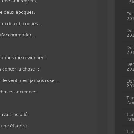
 âme aux regrets,
. S
tre deux époques,
Dem
20
 ou deux bicoques…
Dem
ut s’accommoder…
20
Dem
20
 bribes me reviennent
Dem
s conter la chose ;
20
 – le vent n’est jamais rose…
Dem
20
choses anciennes.
Tan
l’a
avait installé
Tan
l’a
r une étagère
Tan