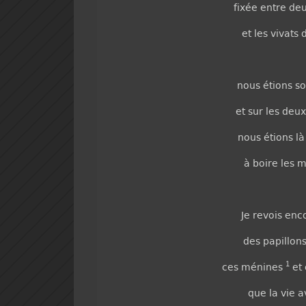
fixée entre de
et les vivats
nous étions so
et sur les deu
nous étions là
à boire les
Je revois enc
des papillons
1
ces ménines
et 
que la vie 