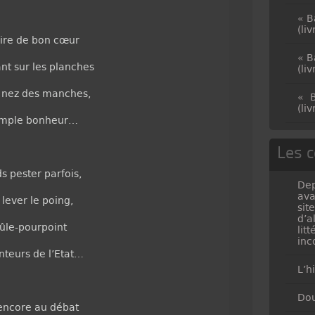
« B
(li
 rire de bon cœur
« B
nt sur les planches
(li
le nez des manches,
« B
(li
simple bonheur…
Les c
s pester parfois,
Dep
ava
 lever le poing,
sit
d’a
rûle-pourpoint
lit
inc
nteurs de l’Etat…
L’h
Dou
 encore au débat