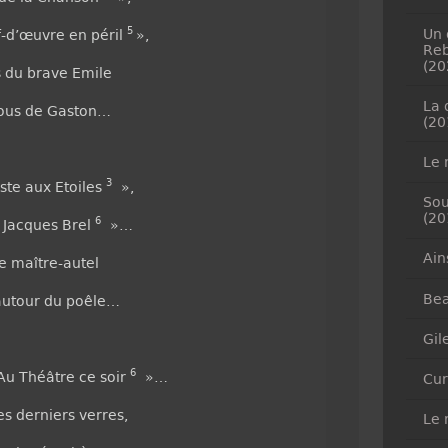
5
Un 
d’œuvre en péril
»,
Reb
(20
s du brave Emile
La 
 fous de Gaston…
(20
Le 
3
iste aux Etoiles
»,
Sou
(20
6
e Jacques Brel
»…
Ain
le maître-autel
Bea
 autour du poêle…
Gil
6
Au Théâtre ce soir
»…
Cur
s derniers verres,
Le 