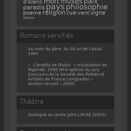
mort
muses
paix
d'Alaric
pays
philosophie
paradis
religion
rue
vigne
poeme
vent
épique
Romans versifiés
Au nom du père, du fils et de l’airial.
1997
« Candèla de Pluèjo » troubadour de
légende. 2000 (Prix spécial du jury
Concours de la Société des Poètes et
Artistes de France Languedoc –
section recueil – 2000)
Théâtre
Dialogue au jardin John LOCKE (2025)