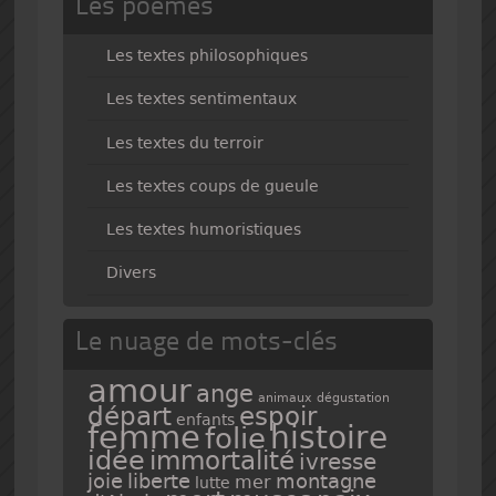
Les poèmes
Les textes philosophiques
Les textes sentimentaux
Les textes du terroir
Les textes coups de gueule
Les textes humoristiques
Divers
Le nuage de mots-clés
amour
ange
animaux
dégustation
espoir
départ
enfants
femme
histoire
folie
idée
immortalité
ivresse
joie
liberte
montagne
mer
lutte