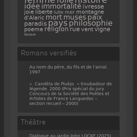
idée
immortalité
ivresse
joie
liberte
montagne
mer
lutte
mort
muses
paix
d'Alaric
pays
philosophie
paradis
religion
rue
vigne
poeme
vent
épique
Romans versifiés
Au nom du père, du fils et de l’airial.
1997
« Candèla de Pluèjo » troubadour de
légende. 2000 (Prix spécial du jury
Concours de la Société des Poètes et
Artistes de France Languedoc –
section recueil – 2000)
Théâtre
Dialogue au jardin John LOCKE (2025)