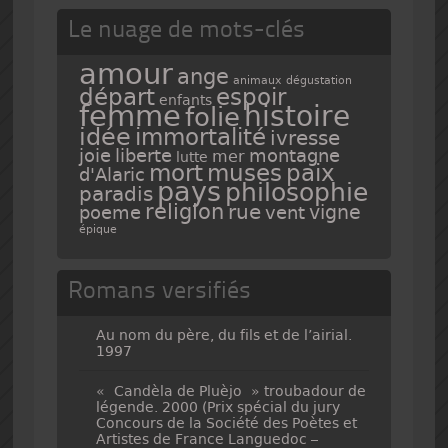
Le nuage de mots-clés
amour
ange
animaux
dégustation
espoir
départ
enfants
femme
histoire
folie
idée
immortalité
ivresse
joie
liberte
montagne
mer
lutte
mort
muses
paix
d'Alaric
pays
philosophie
paradis
religion
rue
vigne
poeme
vent
épique
Romans versifiés
Au nom du père, du fils et de l’airial.
1997
« Candèla de Pluèjo » troubadour de
légende. 2000 (Prix spécial du jury
Concours de la Société des Poètes et
Artistes de France Languedoc –