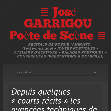
≣ José
GARRIGOU
Poète de Scène ≣
RECITALS DE POESIE "ANIMATO"
(texte/musique) – JOUTES POETIQUES –
ATELIERS D'ECRITURE – BALADES POETIQUES –
CONFERENCES (PRESTATIONS A DOMICILE!)
Depuis quelques
« courts récits » les
avancées techniques de