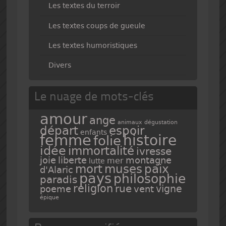
Les textes du terroir
Les textes coups de gueule
Les textes humoristiques
Divers
Le nuage de mots-clés
amour
ange
animaux
dégustation
espoir
départ
enfants
femme
histoire
folie
idée
immortalité
ivresse
joie
liberte
montagne
mer
lutte
mort
muses
paix
d'Alaric
pays
philosophie
paradis
religion
rue
vigne
poeme
vent
épique