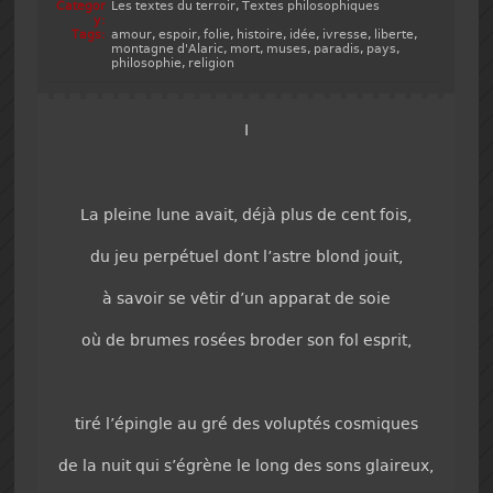
Categor
Les textes du terroir
,
Textes philosophiques
y:
Tags:
amour
,
espoir
,
folie
,
histoire
,
idée
,
ivresse
,
liberte
,
montagne d'Alaric
,
mort
,
muses
,
paradis
,
pays
,
philosophie
,
religion
I
La pleine lune avait, déjà plus de cent fois,
du jeu perpétuel dont l’astre blond jouit,
à savoir se vêtir d’un apparat de soie
où de brumes rosées broder son fol esprit,
tiré l’épingle au gré des voluptés cosmiques
de la nuit qui s’égrène le long des sons glaireux,