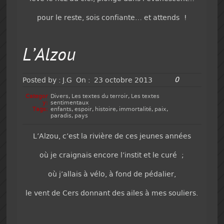
pour le reste, sois confiante… et attends !
L’Alzou
0
Posted by :
J.G
On :
23 octobre 2013
Categor
Divers
,
Les textes du terroir
,
Les textes
y:
sentimentaux
Tags:
enfants
,
espoir
,
histoire
,
immortalité
,
paix
,
paradis
,
pays
L’Alzou, c’est la rivière de ces jeunes années
où je craignais encore l’instit et le curé ;
où j’allais à vélo, à fond de pédalier,
le vent de Cers donnant des ailes à mes souliers.