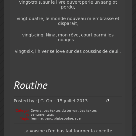
vingt-trois, sur le livre ouvert perle un sanglot
perdu,
vingt-quatre, le monde nouveau m’embrasse et
disparaît,
vingt-cinq, Nina, mon rêve, court parmi les
nuages…
vingt-six, l’hiver se love sur des coussins de deuil.
Routine
0
Posted by :
J.G
On :
15 juillet 2013
Categor
Divers
,
Les textes du terroir
,
Les textes
y:
sentimentaux
Tags:
femme
,
paix
,
philosophie
,
rue
La voisine d’en bas fait tourner la cocotte