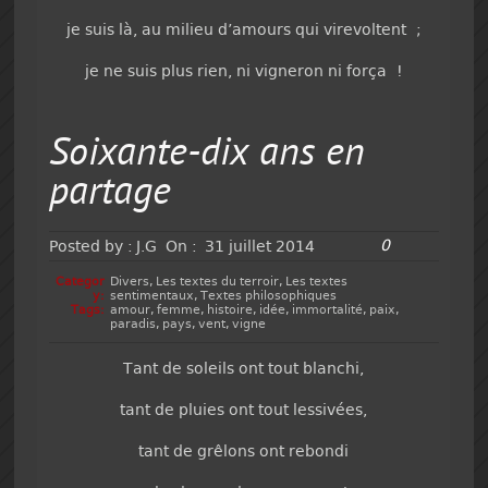
je suis là, au milieu d’amours qui virevoltent ;
je ne suis plus rien, ni vigneron ni força !
Soixante-dix ans en
partage
0
Posted by :
J.G
On :
31 juillet 2014
Categor
Divers
,
Les textes du terroir
,
Les textes
y:
sentimentaux
,
Textes philosophiques
Tags:
amour
,
femme
,
histoire
,
idée
,
immortalité
,
paix
,
paradis
,
pays
,
vent
,
vigne
Tant de soleils ont tout blanchi,
tant de pluies ont tout lessivées,
tant de grêlons ont rebondi