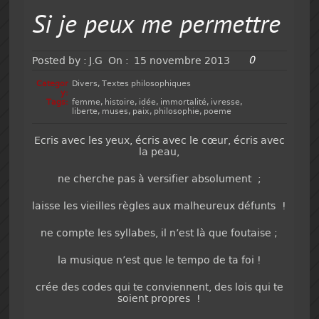
Si je peux me permettre
0
Posted by :
J.G
On :
15 novembre 2013
Categor
Divers
,
Textes philosophiques
y:
Tags:
femme
,
histoire
,
idée
,
immortalité
,
ivresse
,
liberte
,
muses
,
paix
,
philosophie
,
poeme
Ecris avec les yeux, écris avec le cœur, écris avec
la peau,
ne cherche pas à versifier absolument ;
laisse les vieilles règles aux malheureux défunts !
ne compte les syllabes, il n’est là que foutaise ;
la musique n’est que le tempo de ta foi !
crée des codes qui te conviennent, des lois qui te
soient propres !