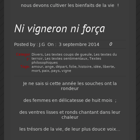
nous devons cultiver les bienfaits de la vie !
Ni vigneron ni força
0
Posted by :
J.G
On :
3 septembre 2014
Categor
Divers
,
Les textes coups de gueule
,
Les textes du
y:
terroir
,
Les textes sentimentaux
,
Textes
philosophiques
Tags:
amour
,
ange
,
départ
,
folie
,
histoire
,
idée
,
liberte
,
mort
,
paix
,
pays
,
vigne
Je ne sais si cette année les souches ont la
rondeur
des femmes en délicatesse de huit mois ;
des ventres lisses et ronds chantant dans leur
chaleur
les trésors de la vie, de leur plus douce voix…