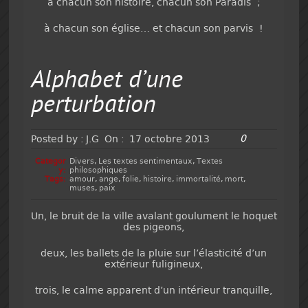
à chacun son histoire, chacun son Paradis ;
à chacun son église… et chacun son parvis !
Alphabet d’une
perturbation
0
Posted by :
J.G
On :
17 octobre 2013
Categor
Divers
,
Les textes sentimentaux
,
Textes
y:
philosophiques
Tags:
amour
,
ange
,
folie
,
histoire
,
immortalité
,
mort
,
muses
,
paix
Un, le bruit de la ville avalant goulument le hoquet
des pigeons,
deux, les ballets de la pluie sur l’élasticité d’un
extérieur fuligineux,
trois, le calme apparent d’un intérieur tranquille,