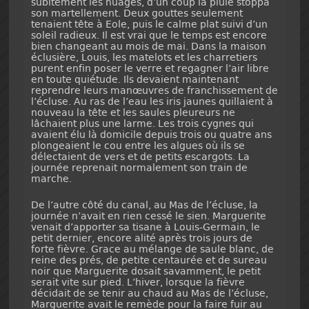
subitement les nuages, d’un coup la pluie stoppa
son martellement. Deux gouttes seulement
tenaient tête à Eole, puis le calme plat suivi d’un
soleil radieux. Il est vrai que le temps est encore
bien changeant au mois de mai. Dans la maison
éclusière, Louis, les matelots et les charretiers
purent enfin poser le verre et regagner l’air libre
en toute quiétude. Ils devaient maintenant
reprendre leurs manœuvres de franchissement de
l’écluse. Au ras de l’eau les iris jaunes quillaient à
nouveau la tête et les saules pleureurs ne
lâchaient plus une larme. Les trois cygnes qui
avaient élu là domicile depuis trois ou quatre ans
plongeaient le cou entre les algues où ils se
délectaient de vers et de petits escargots. La
journée reprenait normalement son train de
marche.
De l’autre côté du canal, au Mas de l’écluse, la
journée n’avait en rien cessé le sien. Marguerite
venait d’apporter sa tisane à Louis-Germain, le
petit dernier, encore alité après trois jours de
forte fièvre. Grace au mélange de saule blanc, de
reine des prés, de petite centaurée et de sureau
noir que Marguerite dosait savamment, le petit
serait vite sur pied. L’hiver, lorsque la fièvre
décidait de se tenir au chaud au Mas de l’écluse,
Marguerite avait le remède pour la faire fuir au