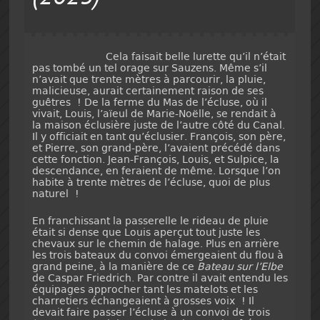
Cela faisait belle lurette qu’il n’était
pas tombé un tel orage sur Sauzens. Même s’il
n’avait que trente mètres à parcourir, la pluie,
malicieuse, aurait certainement raison de ses
guêtres ! De la ferme du Mas de l’écluse, où il
vivait, Louis, l’aïeul de Marie-Noëlle, se rendait à
la maison éclusière juste de l’autre côté du Canal.
Il y officiait en tant qu’éclusier. François, son père,
et Pierre, son grand-père, l’avaient précédé dans
cette fonction. Jean-François, Louis, et Sulpice, la
descendance, en feraient de même. Lorsque l’on
habite à trente mètres de l’écluse, quoi de plus
naturel !
En franchissant la passerelle le rideau de pluie
était si dense que Louis aperçut tout juste les
chevaux sur le chemin de halage. Plus en arrière
les trois bateaux du convoi émergeaient du flou à
grand peine, à la manière de ce
Bateau sur l’Elbe
de Caspar Friedrich. Par contre il avait entendu les
équipages approcher tant les matelots et les
charretiers échangeaient à grosses voix ! Il
devait faire passer l’écluse à un convoi de trois