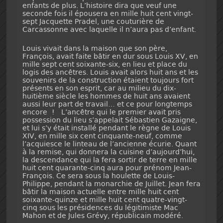
enfants de plus. L’histoire dira que veuf une
seconde fois il épousera en mille huit cent vingt-
sept Jacquette Pradel, une couturière de
Carcassonne avec laquelle il n’aura pas d’enfant.
Louis vivait dans la maison que son père,
François, avait faite bâtir en dur sous Louis XV, en
mille sept cent soixante-six, en lieu et place du
logis des ancêtres. Louis avait alors huit ans et les
souvenirs de la construction étaient toujours fort
présents en son esprit, car au milieu du dix-
huitième siècle les hommes de huit ans avaient
aussi leur part de travail… et ce pour longtemps
encore ! L’ancêtre qui le premier avait pris
possession du lieu s’appelait Sébastien Gazaigne,
et lui s’y était installé pendant le règne de Louis
XIV, en mille six cent cinquante-neuf, comme
l’acquiesce le linteau de l’ancienne écurie. Quant
à la remise, qui donnera la cuisine d’aujourd’hui,
la descendance qui la fera sortir de terre en mille
huit cent quarante-cinq aura pour prénom Jean-
François. Ce sera sous la houlette de Louis-
Philippe, pendant la monarchie de Juillet. Jean fera
bâtir la maison actuelle entre mille huit cent
soixante-quinze et mille huit cent quatre-vingt-
cinq sous les présidences du légitimiste Mac
Mahon et de Jules Grévy, républicain modéré.