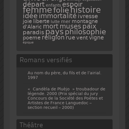
espoir
départ
enfants
femme
histoire
folie
idée
immortalité
ivresse
joie
liberte
montagne
mer
lutte
mort
muses
paix
d'Alaric
pays
philosophie
paradis
religion
rue
vigne
poeme
vent
épique
Romans versifiés
Au nom du père, du fils et de l’airial.
1997
« Candèla de Pluèjo » troubadour de
légende. 2000 (Prix spécial du jury
Concours de la Société des Poètes et
Artistes de France Languedoc –
section recueil – 2000)
Théâtre