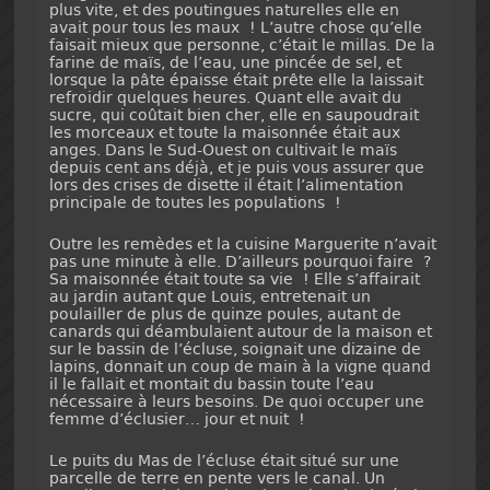
plus vite, et des poutingues naturelles elle en
avait pour tous les maux ! L’autre chose qu’elle
faisait mieux que personne, c’était le millas. De la
farine de maïs, de l’eau, une pincée de sel, et
lorsque la pâte épaisse était prête elle la laissait
refroidir quelques heures. Quant elle avait du
sucre, qui coûtait bien cher, elle en saupoudrait
les morceaux et toute la maisonnée était aux
anges. Dans le Sud-Ouest on cultivait le maïs
depuis cent ans déjà, et je puis vous assurer que
lors des crises de disette il était l’alimentation
principale de toutes les populations !
Outre les remèdes et la cuisine Marguerite n’avait
pas une minute à elle. D’ailleurs pourquoi faire ?
Sa maisonnée était toute sa vie ! Elle s’affairait
au jardin autant que Louis, entretenait un
poulailler de plus de quinze poules, autant de
canards qui déambulaient autour de la maison et
sur le bassin de l’écluse, soignait une dizaine de
lapins, donnait un coup de main à la vigne quand
il le fallait et montait du bassin toute l’eau
nécessaire à leurs besoins. De quoi occuper une
femme d’éclusier… jour et nuit !
Le puits du Mas de l’écluse était situé sur une
parcelle de terre en pente vers le canal. Un