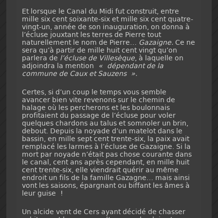
Et lorsque le Canal du Midi fut construit, entre
mille six cent soixante-six et mille six cent quatre-
vingt-un, année de son inauguration, on donna à
l’écluse jouxtant les terres de Pierre tout
naturellement le nom de Pierre…
Gazaigne.
Ce ne
sera qu’à partir de mille huit cent vingt qu’on
parlera de
l’écluse de Villesèque
, à laquelle on
adjoindra la mention
« dépendant de la
commune de Caux et Sauzens ».
Certes, si d’un coup le temps vous semble
avancer bien vite revenons sur le chemin de
halage où les percherons et les boulonnais
profitaient du passage de l’écluse pour voler
quelques chardons au talus et somnoler un brin,
debout. Depuis la noyade d’un matelot dans le
bassin, en mille sept cent trente-six, la paix avait
remplacé les larmes à l’écluse de Gazaigne. Si la
mort par noyade n’était pas chose courante dans
le canal, cent ans après cependant, en mille huit
cent trente-six, elle viendrait quérir au même
endroit un fils de la famille Gazagne… mais ainsi
vont les saisons, épargnant ou biffant les âmes à
leur guise !
Un alcide vent de Cers ayant décidé de chasser