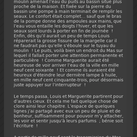
moulin amenait l’eau du puits au bassin situé plus
proche de la maison. Et fixée sur la pierre du
bassin une pompe à main terminait de remplir les
seaux. Le confort était complet… sauf que le bras
de la pompe donne des ampoules aux mains, que
l’eau vous entaille les doigts l’hiver, et que les
seaux sont lourds à porter en fin de journée !
Enfin, dès qu’il aurait un peu de temps Louis
réparerait la grosse fissure de la margelle car il
ne faudrait pas qu’elle s’éboule sur le tuyau du
moulin ! Le puits, voilà bien un endroit du Mas sur
lequel il fallait porter une attention permanente et
particulière ! Comme Marguerite aurait été
heureuse de voir arriver l’eau de la ville en mille
neuf cent soixante ! Et comme ils auraient été
heureux d’éteindre leur dernière lampe à huile,
en mille neuf cent cinquante-trois, pour désormais
juste appuyer sur l’interrupteur !
Le temps passa, Louis et Marguerite partirent pour
d’autres cieux. Et cela me fait quelque chose de
clore ainsi leur chapitre. L’espace de quelques
lignes j’ai partagé avec eux un peu de pluie et de
bonheur, suffisamment pour pouvoir m’y attacher,
les voir et sentir jusqu’à leurs parfums ; bénie soit
l’écriture !