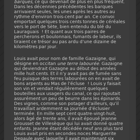
barques
, ce qui devenait de plus en plus fréquent.
Dans les décennies précédentes les barques
arrivaient seules, les unes après les autres au
rythme d’environ trois-cent par an. Ce convoi
emportait quelques trois cents tonnes de céréales
vers le port de Sète, bien entendu du blé du
Lauraguais ! Et quant aux trois paires de
percherons et boulonnais, fumants de labeur, ils
tiraient ce trésor au pas ardu d’une dizaine de
kilomètres par jour.
Louis avait pour nom de famille Gazaigne, qui
désigne en occitan
une terre labourée
. Gazaigne
qui deviendrait Gazagne au début des années
mille huit cents. Et il n’y avait pas de fumée sans
feu puisque des terres labourées on en avait de
bons arpents au Mas de l’écluse ! Louis y faisait
son vin et vendait régulièrement quelques
bouteilles aux usagers du canal, ce qui rajoutait
assurément un peu de beurre dans les épinards.
Des vignes, comme son potager d’ailleurs, qu’il
travaillait ardemment sa journée d’éclusier
terminée. En mille sept cent quatre-vingt-huit,
alors âgé de trente ans, il avait épousé Jeanne
Grousset de Villesèque qui lui avait donné quatre
enfants. Jeanne étant décédée neuf ans plus tard
Louis avait pris en secondes noces Marguerite
Depaule avec laquelle il avait maintenant six