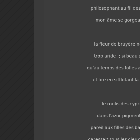
philosophant au fil des
mon âme se gorgeai
la fleur de bruyère n
trop aride ; si beau 
qu’au temps des folles 
et tire en sifflotant
le roulis des cyprè
dans l’azur pigment
pareil aux filles des ba
caressait sous les cieu