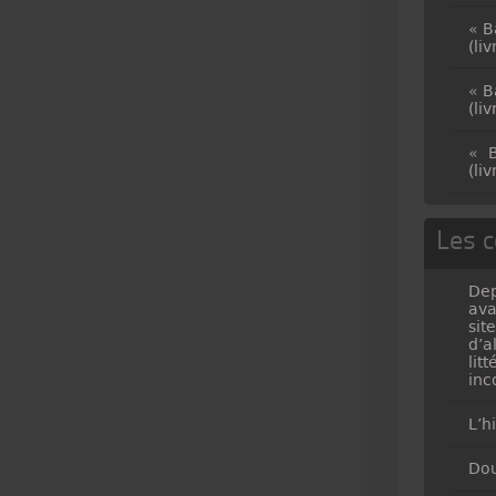
« B
(li
« B
(li
« B
(li
Les c
Dep
ava
sit
d’a
lit
inc
L’h
Dou