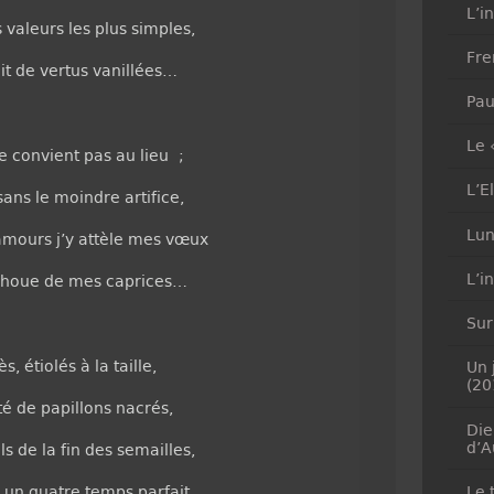
L’i
 valeurs les plus simples,
Fre
t de vertus vanillées…
Pau
Le 
e convient pas au lieu ;
L’E
sans le moindre artifice,
Lun
amours j’y attèle mes vœux
L’i
 la houe de mes caprices…
Sur
s, étiolés à la taille,
Un 
(20
é de papillons nacrés,
Die
d’A
ls de la fin des semailles,
x un quatre temps parfait…
Le 