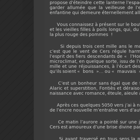
propose d’éteindre cette lanterne l’espa
garder allumée que la veilleuse de l’e
enfantine qui demeure éternellement a
Vous connaissez à présent sur le bout du
et les vieilles filles à poils longs, qui,
la plus rouge des pommes !
Si depuis trois cent mille ans le mora
c’est que le vent de Cers régule har
l’esprit des fiers descendants de « l
microclimat, en quelque sorte, issu de 
mille et une réjouissances, à l’écart de
qu’ils soient « bons »… ou « mauvais »,
C’est un bonheur sans égal que de fair
Alaric et superstition, Fontiès et déraiso
naissance avec romance, éteule, aïeule
Après ces quelques 5050 vers j’ai à n
de l’encre nouvelle m’entraîne vers d’autr
Ce matin l’aurore a pointé sur une jou
Cers est amoureux d’une brise divine pa
Si ayant traversé en tous sens la pla