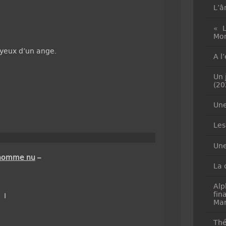
L’â
« L
Mon
 yeux d’un ange.
A l
Un 
(20
Une
Les
Une
homme nu
–
La 
Alp
fin
I
Mar
Thé