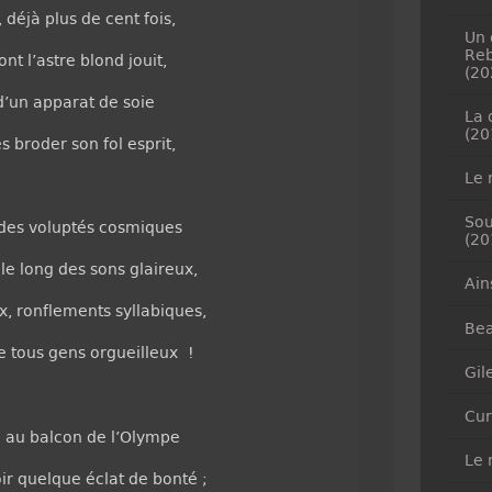
 déjà plus de cent fois,
Un 
Reb
nt l’astre blond jouit,
(20
 d’un apparat de soie
La 
(20
 broder son fol esprit,
Le 
Sou
é des voluptés cosmiques
(20
 le long des sons glaireux,
Ain
, ronflements syllabiques,
Bea
 tous gens orgueilleux !
Gil
Cur
 au balcon de l’Olympe
Le 
oir quelque éclat de bonté ;