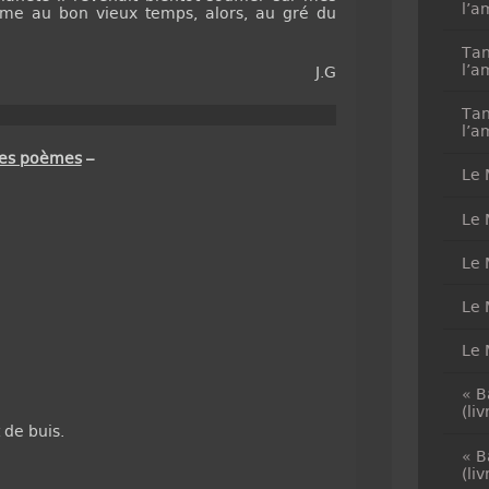
l’a
me au bon vieux temps, alors, au gré du
Tan
l’a
J.G
Tan
l’a
des poèmes
–
Le 
Le 
Le 
Le 
Le 
« B
(li
de buis.
« B
(li