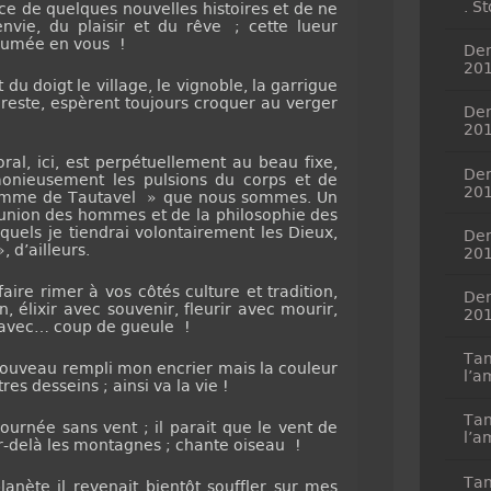
. S
ce de quelques nouvelles histoires et de ne
nvie, du plaisir et du rêve ; cette lueur
llumée en vous !
Dem
20
 doigt le village, le vignoble, la garrigue
 du reste, espèrent toujours croquer au verger
Dem
20
l, ici, est perpétuellement au beau fixe,
Dem
monieusement les pulsions du corps et de
20
’Homme de Tautavel » que nous sommes. Un
l’union des hommes et de la philosophie des
squels je tiendrai volontairement les Dieux,
Dem
 d’ailleurs.
20
e rimer à vos côtés culture et tradition,
Dem
n, élixir avec souvenir, fleurir avec mourir,
20
 avec… coup de gueule !
Tan
ouveau rempli mon encrier mais la couleur
l’a
es desseins ; ainsi va la vie !
Tan
rnée sans vent ; il parait que le vent de
l’a
r-delà les montagnes ; chante oiseau !
Tan
nète il revenait bientôt souffler sur mes