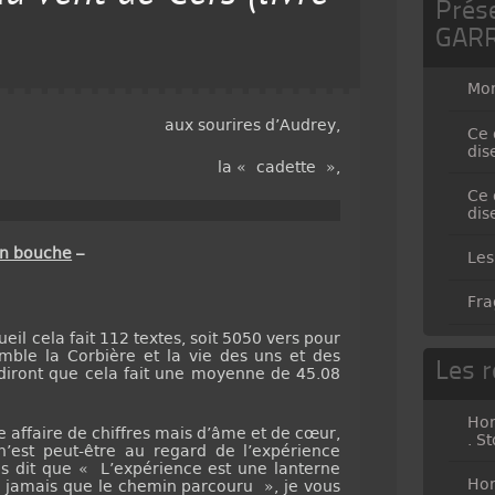
Prés
GAR
Mo
aux sourires d’Audrey,
Ce 
dis
la « cadette »,
Ce 
dis
en bouche
–
Les
Fra
ela fait 112 textes, soit 5050 vers pour
mble la Corbière et la vie des uns et des
Les r
diront que cela fait une moyenne de 45.08
Hor
ffaire de chiffres mais d’âme et de cœur,
. S
 n’est peut-être au regard de l’expérience
 dit que « L’expérience est une lanterne
Hor
re jamais que le chemin parcouru », je vous