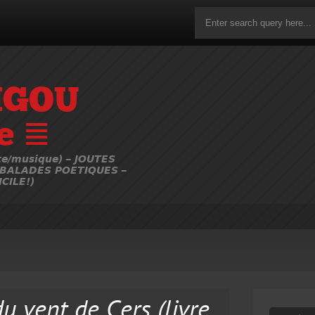
IGOU
e ≣
e/musique) – JOUTES
 BALADES POETIQUES –
CILE!)
u vent de Cers (livre