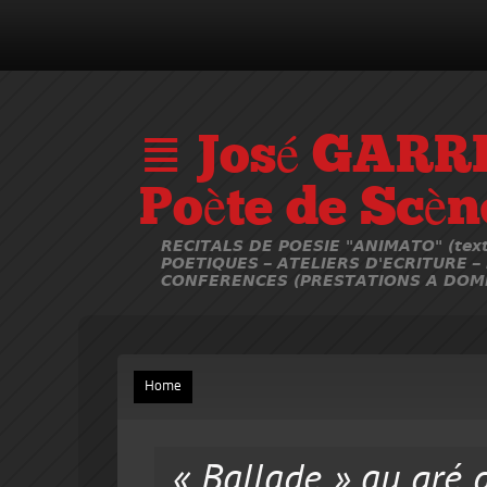
≣ José GARR
Poète de Scèn
RECITALS DE POESIE "ANIMATO" (text
POETIQUES – ATELIERS D'ECRITURE –
CONFERENCES (PRESTATIONS A DOMI
Home
« Ballade » au gré d