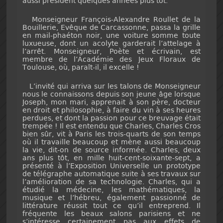
aussi président quelques années plus tôt.
Monseigneur François-Alexandre Roullet de la
Bouillerie, Evêque de Carcassonne, passa la grille
en mail-phaéton noir, une voiture somme toute
luxueuse, dont un acolyte garderait l’attelage à
l’arrêt. Monseigneur, Poète et écrivain, est
membre de l’Académie des Jeux Floraux de
Toulouse, où, paraît-il, il excelle !
L’invité qui arriva sur les talons de Monseigneur
nous le connaissons depuis son jeune âge lorsque
Joseph, mon mari, apprenait à son père, docteur
en droit et philosophie, à faire du vin à ses heures
perdues, et dont la passion pour ce breuvage était
trempée ! Il est entendu que Charles, Charles Cros
bien sûr, vit à Paris les trois-quarts de son temps
où il travaille beaucoup et mène aussi beaucoup
la vie, dit-on de source informée. Charles, deux
ans plus tôt, en mille huit-cent-soixante-sept, a
présenté à l’Exposition Universelle un prototype
de télégraphe automatique suite à ses travaux sur
l’amélioration de sa technologie. Charles, qui a
étudié la médecine, les mathématiques, la
musique et l’hébreu, également passionné de
littérature réussit tout ce qu’il entreprend. Il
fréquente les beaux salons parisiens et ne
s’intéresse certainement pas aux effets de