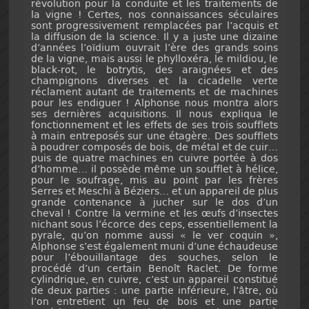
révolution pour la conduite et les traitements de
la vigne ! Certes, nos connaissances séculaires
sont progressivement remplacées par l’acquis et
la diffusion de la science. Il y a juste une dizaine
d’années l’oïdium ouvrait l’ère des grands soins
de la vigne, mais aussi le phylloxéra, le mildiou, le
black-rot, le botrytis, des araignées et des
champignons diverses et la cicadelle verte
réclament autant de traitements et de machines
pour les endiguer ! Alphonse nous montra alors
ses dernières acquisitions. Il nous expliqua le
fonctionnement et les effets de ses trois soufflets
à main entreposés sur une étagère. Des soufflets
à poudrer composés de bois, de métal et de cuir…
puis de quatre machines en cuivre portée à dos
d’homme… il possède même un soufflet à hélice,
pour le soufrage, mis au point par les frères
Serres et Meschi à Béziers… et un appareil de plus
grande contenance à jucher sur le dos d’un
cheval ! Contre la vermine et les œufs d’insectes
nichant sous l’écorce des ceps, essentiellement la
pyrale, qu’on nomme aussi « le ver coquin »,
Alphonse s’est également muni d’une échaudeuse
pour l’ébouillantage des souches, selon le
procédé d’un certain Benoît Raclet. De forme
cylindrique, en cuivre, c’est un appareil constitué
de deux parties : une partie inférieure, l’âtre, où
l’on entretient un feu de bois et une partie