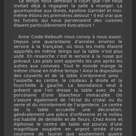
Le temps nous semblait si court que l’on nous
invitait déjà à regagner la salle à manger. La
gourmandise aux lèvres, Apolline Garridel et moi-
même étions les premières debout ! Il est vrai que
les fumets qui nous parvenaient des cuisines
étaient particulièrement évocateurs !
Anne Coste-Reboulh nous convia à nous assoir.
Depuis une quarantaine d’années environ le
service à la française, où tous les mets étaient
apportés en même temps sur la table n’est plus
usité. En revanche c’est le service à la russe qui
prévaut. Les plats sont apportés les uns après les
autres aux convives. Tout le monde mange la
même chose en même temps ! Ainsi la disposition
des couverts et de la table s’ordonnent ainsi :
l’assiette au centre, le couteau à droite et la
fourchette à gauche. La bienséance veut à
présent que l’on dresse la table avec de la
porcelaine d’une blancheur immaculée. On
s’assure également de l’éclat du cristal ou du
verre et du miroitement de l’argenterie. Le centre
de la table accueille une décoration,
généralement une pièce d’orfèvrerie et le milieu
est habillé de dentelle et de fleurs. Chez Anne et
Alphonse le centre de table est pourvu d’une
magnifique soupière en argent ornée d’une
couronne de laurier que soutiennent quatre