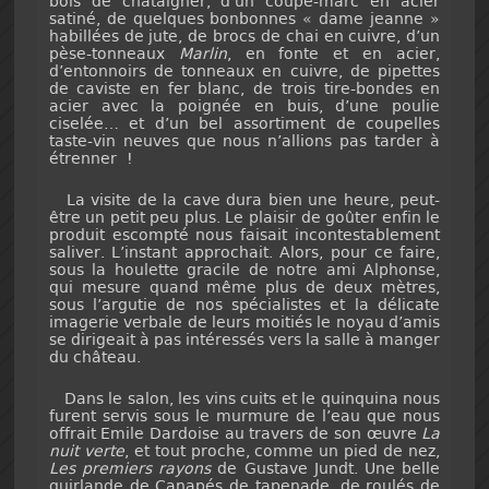
bois de châtaigner, d’un coupe-marc en acier
satiné, de quelques bonbonnes « dame jeanne »
habillées de jute, de brocs de chai en cuivre, d’un
pèse-tonneaux
Marlin
, en fonte et en acier,
d’entonnoirs de tonneaux en cuivre, de pipettes
de caviste en fer blanc, de trois tire-bondes en
acier avec la poignée en buis, d’une poulie
ciselée… et d’un bel assortiment de coupelles
taste-vin neuves que nous n’allions pas tarder à
étrenner !
La visite de la cave dura bien une heure, peut-
être un petit peu plus. Le plaisir de goûter enfin le
produit escompté nous faisait incontestablement
saliver. L’instant approchait. Alors, pour ce faire,
sous la houlette gracile de notre ami Alphonse,
qui mesure quand même plus de deux mètres,
sous l’argutie de nos spécialistes et la délicate
imagerie verbale de leurs moitiés le noyau d’amis
se dirigeait à pas intéressés vers la salle à manger
du château.
Dans le salon, les vins cuits et le quinquina nous
furent servis sous le murmure de l’eau que nous
offrait Emile Dardoise au travers de son œuvre
La
nuit verte
, et tout proche, comme un pied de nez,
Les premiers rayons
de Gustave Jundt. Une belle
guirlande de Canapés de tapenade, de roulés de