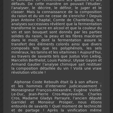
défauts. De cette manière on pouvait l’étudier,
l’analyser, le décrire, le définir, le juger et le
classer. Mais la connaissance de la composition
du raisin et du vin ne cesse de s’enrichir ! Depuis
Jean Antoine Chaptal, Comte de Chanteloup, les
analyses successives révèlent que la fermentation
transforme le sucre en alcool et que la couleur du
vin et son bouquet sont donnés par les parties
solides du raisin, la peau et les fibres macérant
dans le moût, dont la fermentation assure le
transfert des éléments colorés ainsi que divers
composés tels que les polyphénols, les sels
minéraux, les tanins et les vitamines ! Aujourd’hui,
au travers de savants tels que Justus Von Liebig,
Marcellin Berthelot, Louis Pasteur, Ulysse Gayon et
Armand Gautier l’analyse chimique sait restituer
la composition détaillée du vin ! Voilà une vraie
révolution viticole !
Alphonse Coste Reboulh était là à son affaire…
et les hommes d’intervenir judicieusement !
Monseigneur François-Alexandre, Eugène Viollet-
Le-Duc, Jean-Pierre Cros-Mayrevieille, Charles
Cros, Madame Gladys Parrayre, l’ancien député
Garridel et Monsieur Prosper, nous étions
entourés de savants ! Quel moment de technicité
et de partage ! Après la vinification même