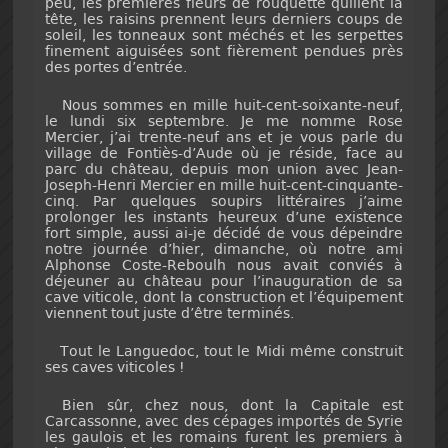
peu, les premières fleurs de rouquette quillent la
tête, les raisins prennent leurs derniers coups de
soleil, les tonneaux sont méchés et les serpettes
finement aiguisées sont fièrement pendues près
des portes d’entrée.
Nous sommes en mille huit-cent-soixante-neuf,
le lundi six septembre. Je me nomme Rose
Mercier, j’ai trente-neuf ans et je vous parle du
village de Fontiès-d’Aude où je réside, face au
parc du château, depuis mon union avec Jean-
Joseph-Henri Mercier en mille huit-cent-cinquante-
cinq. Par quelques soupirs littéraires j’aime
prolonger les instants heureux d’une existence
fort simple, aussi ai-je décidé de vous dépeindre
notre journée d’hier, dimanche, où notre ami
Alphonse Coste-Reboulh nous avait conviés à
déjeuner au château pour l’inauguration de sa
cave viticole, dont la construction et l’équipement
viennent tout juste d’être terminés.
Tout le Languedoc, tout le Midi même construit
ses caves viticoles !
Bien sûr, chez nous, dont la Capitale est
Carcassonne, avec des cépages importés de Syrie
les gaulois et les romains furent les premiers à