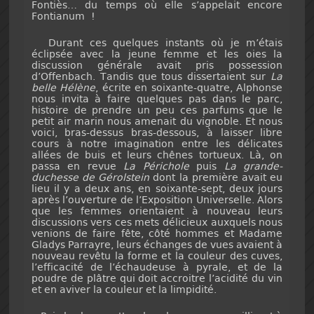
Fontiès… du temps où elle s’appelait encore
Fontianum !
Durant ces quelques instants où je m’étais
éclipsée avec la jeune femme et les oies la
discussion générale avait pris possession
d’Offenbach. Tandis que tous dissertaient sur
La
belle Hélène
, écrite en soixante-quatre, Alphonse
nous invita à faire quelques pas dans le parc,
histoire de prendre un peu ces parfums que le
petit air marin nous amenait du vignoble. Et nous
voici, bras-dessus bras-dessous, à laisser libre
cours à notre imagination entre les délicates
allées de buis et leurs chênes tortueux. Là, on
passa en revue
La Périchole
puis
La grande-
duchesse de Gérolstein
dont la première avait eu
lieu il y a deux ans, en soixante-sept, deux jours
après l’ouverture de l’Exposition Universelle. Alors
que les femmes orientaient à nouveau leurs
discussions vers ces mets délicieux auxquels nous
venions de faire fête, côté hommes et Madame
Gladys Parrayre, leurs échanges de vues avaient à
nouveau revêtu la forme et la couleur des cuves,
l’efficacité de l’échaudeuse à pyrale, et de la
poudre de plâtre qui doit accroitre l’acidité du vin
et en aviver la couleur et la limpidité.