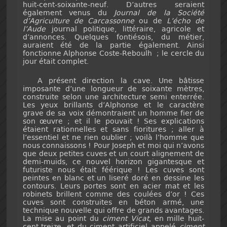
huit-cent-soixante-neuf. D’autres seraient
également venus du
Journal de la Société
d’Agriculture de Carcassonne
ou de
L’écho de
l’Aude
journal politique, littéraire, agricole et
d’annonces. Quelques fontiésois, du métier,
auraient été de la partie également. Ainsi
fonctionne Alphonse Coste-Reboulh ; le cercle du
jour était complet.
A présent direction la cave. Une bâtisse
imposante d’une longueur de soixante mètres,
construite selon une architecture semi enterrée.
Les yeux brillants d’Alphonse et le caractère
grave de sa voix démontraient un homme fier de
son œuvre ; et il le pouvait ! Ses explications
étaient rationnelles et sans fioritures ; aller à
l’essentiel et ne rien oublier ; voilà l’homme que
nous connaissons ! Pour Joseph et moi qui n’avons
que deux petites cuves et un court alignement de
demi-muids, ce nouvel horizon gigantesque et
futuriste nous était féérique ! Les cuves sont
peintes en blanc et un liseré doré en dessine les
contours. Leurs portes sont en acier mat et les
robinets brillent comme des coulées d’or ! Ces
cuves sont construites en béton armé, une
technique nouvelle qui offre de grands avantages.
La mise au point du
ciment Vicat
, en mille huit-
cent-treize, et du ciment artificiel appelé
ciment