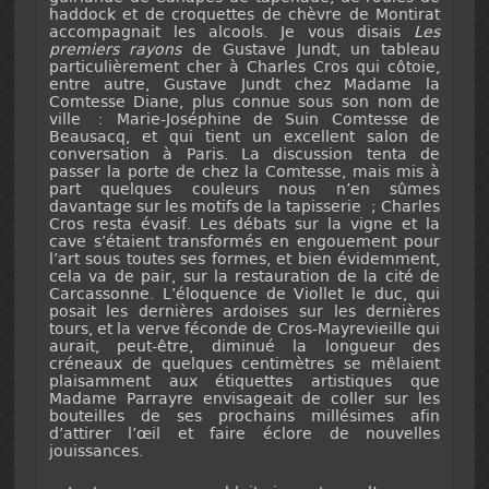
haddock et de croquettes de chèvre de Montirat
accompagnait les alcools. Je vous disais
Les
premiers rayons
de Gustave Jundt, un tableau
particulièrement cher à Charles Cros qui côtoie,
entre autre, Gustave Jundt chez Madame la
Comtesse Diane, plus connue sous son nom de
ville : Marie-Joséphine de Suin Comtesse de
Beausacq, et qui tient un excellent salon de
conversation à Paris. La discussion tenta de
passer la porte de chez la Comtesse, mais mis à
part quelques couleurs nous n’en sûmes
davantage sur les motifs de la tapisserie ; Charles
Cros resta évasif. Les débats sur la vigne et la
cave s’étaient transformés en engouement pour
l’art sous toutes ses formes, et bien évidemment,
cela va de pair, sur la restauration de la cité de
Carcassonne. L’éloquence de Viollet le duc, qui
posait les dernières ardoises sur les dernières
tours, et la verve féconde de Cros-Mayrevieille qui
aurait, peut-être, diminué la longueur des
créneaux de quelques centimètres se mêlaient
plaisamment aux étiquettes artistiques que
Madame Parrayre envisageait de coller sur les
bouteilles de ses prochains millésimes afin
d’attirer l’œil et faire éclore de nouvelles
jouissances.