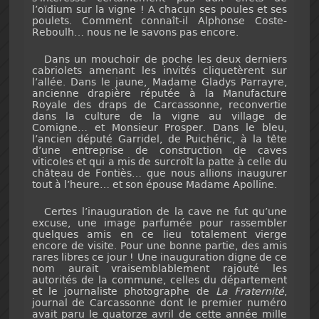
l’oïdium sur la vigne ! A chacun ses poules et ses
poulets. Comment connaît-il Alphonse Coste-
Reboulh… nous ne le savons pas encore.
Dans un mouchoir de poche les deux derniers
cabriolets amenant les invités cliquetèrent sur
l’allée. Dans le jaune, Madame Gladys Parrayre,
ancienne drapière réputée à la Manufacture
Royale des draps de Carcassonne, reconvertie
dans la culture de la vigne au village de
Comigne… et Monsieur Prosper. Dans le bleu,
l’ancien député Garridel, de Puichéric, à la tête
d’une entreprise de construction de caves
viticoles et qui a mis de surcroît la patte à celle du
château de Fontiès… que nous allions inaugurer
tout à l’heure… et son épouse Madame Apolline.
Certes l’inauguration de la cave ne fut qu’une
excuse, une image parfumée pour rassembler
quelques amis en ce lieu totalement vierge
encore de visite. Pour une bonne partie, des amis
rares libres ce jour ! Une inauguration digne de ce
nom aurait vraisemblablement rajouté les
autorités de la commune, celles du département
et le journaliste photographe de
La Fraternité
,
journal de Carcassonne dont le premier numéro
avait paru le quatorze avril de cette année mille