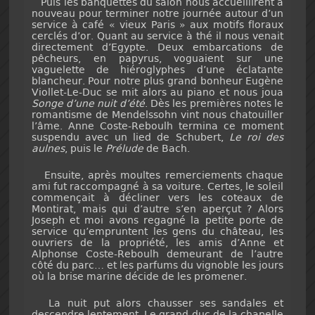
Puis les banquettes du salon nous accueillirent à
nouveau pour terminer notre journée autour d’un
service à café « vieux Paris » aux motifs floraux
cerclés d’or. Quant au service à thé il nous venait
directement d’Egypte. Deux embarcations de
pêcheurs, en papyrus, voguaient sur une
vaguelette de hiéroglyphes d’une éclatante
blancheur. Pour notre plus grand bonheur Eugène
Viollet-Le-Duc se mit alors au piano et nous joua
Songe d’une nuit d’été
. Dès les premières notes le
romantisme de Mendelssohn vint nous chatouiller
l’âme. Anne Coste-Reboulh termina ce moment
suspendu avec un lied de Schubert,
Le roi des
aulnes
, puis le
Prélude
de Bach.
Ensuite, après moultes remerciements chaque
ami fut raccompagné à sa voiture. Certes, le soleil
commençait à décliner vers les coteaux de
Montirat, mais qui d’autre s’en aperçut ? Alors
Joseph et moi avons regagné la petite porte de
service qu’empruntent les gens du château, les
ouvriers de la propriété, les amis d’Anne et
Alphonse Coste-Reboulh demeurant de l’autre
côté du parc… et les parfums du vignoble les jours
où la brise marine décide de les promener.
La nuit put alors chausser ses sandales et
descendre lentement. Le grand-duc de la chapelle