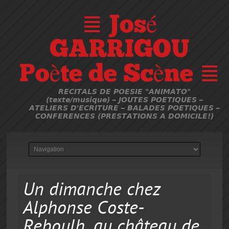
≣ José
GARRIGOU
Poète de Scène ≣
RECITALS DE POESIE "ANIMATO"
(texte/musique) – JOUTES POETIQUES –
ATELIERS D'ECRITURE – BALADES POETIQUES –
CONFERENCES (PRESTATIONS A DOMICILE!)
Un dimanche chez
Alphonse Coste-
Reboulh, au château de