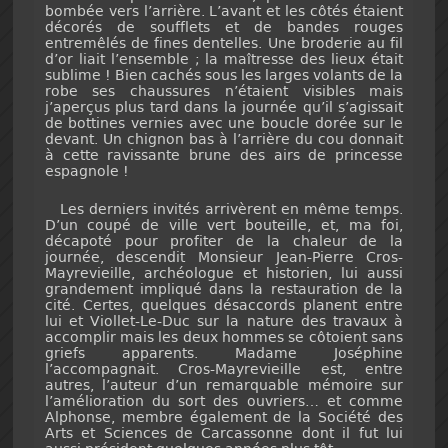
bombée vers l’arrière. L’avant et les côtés étaient
décorés de soufflets et de bandes rouges
entremêlés de fines dentelles. Une broderie au fil
d’or liait l’ensemble ; la maîtresse des lieux était
sublime ! Bien cachés sous les larges volants de la
robe ses chaussures n’étaient visibles mais
j’aperçus plus tard dans la journée qu’il s’agissait
de bottines vernies avec une boucle dorée sur le
devant. Un chignon bas à l’arrière du cou donnait
à cette ravissante brune des airs de princesse
espagnole !
Les derniers invités arrivèrent en même temps.
D’un coupé de ville vert bouteille, et, ma foi,
décapoté pour profiter de la chaleur de la
journée, descendit Monsieur Jean-Pierre Cros-
Mayrevieille, archéologue et historien, lui aussi
grandement impliqué dans la restauration de la
cité. Certes, quelques désaccords planent entre
lui et Viollet-Le-Duc sur la nature des travaux à
accomplir mais les deux hommes se côtoient sans
griefs apparents. Madame Joséphine
l’accompagnait. Cros-Mayrevieille est, entre
autres, l’auteur d’un remarquable mémoire sur
l’amélioration du sort des ouvriers… et comme
Alphonse, membre également de la Société des
Arts et Sciences de Carcassonne dont il fut lui