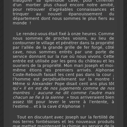
inaugurer sa splendide cave, pour cimenter
d’un mortier plus chaud encore notre amitié,
pour retrouver d’agréables connaissances et
trinquer au nouvel épanouissement du
département dont nous sommes le plus fiers au
monde !
Le rendez-vous était fixé à onze heures. Comme
nous sommes de proches voisins, au lieu de
contourner le village et pénétrer dans la propriété
par l’allée de la grande grille de fer forgé, côté
cave, nous sommes entrés par une porte de
service donnant sur la rue où nous vivons. Cette
entrée est utilisée par les gens du château et les
ouvriers de la propriété. Mon mari Joseph et moi-
même étions les premiers arrivés. Alphonse
Coste-Reboulh faisait les cent pas dans la cour ;
l’homme est perpétuellement sur la montre !
Même si Alexander Pope disait cent ans plus tôt
qu’
« Il en est de nos jugements comme de nos
montres ; aucune ne dit comme l’autre mais
chacun se fie à la sienne »
tous arriveraient bien
assez tôt pour lever le verre à l’entente, à
l’estime… et à la cave d’Alphonse !
Tout en discutant avec Joseph sur la fertilité de
nos terres fontiésoises et les nouveaux produits
que mettait maintenant la chimie au service de la