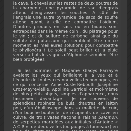
la cave, à cheval sur les restes de deux poutres de
la charpente, une pyramide de sac d’engrais
attend d’engraisser les souches. A côté de
l’engrais une autre pyramide de sacs de soufre
attend quant à elle de combattre l’oïdium.
D’autres produits en sacs ou en bidons sont
entreposés dans le même coin : du plâtrage pour
le vin ; et du sulfure de carbone ainsi que du
sulfate de potassium qui semblent être en ce
moment les meilleures solutions pour combattre
le phylloxéra ! Le soleil peut briller et la pluie
verser à flots les vignes d’Alphonse semblent être
bien protégées.
Si les hommes et Madame Gladys Parrayre
avaient les yeux qui brillaient à la vue et à
l’écoute de toutes ces nouvelles technologies, en
ce qui concerne Anne Coste-Reboulh, Joséphine
Cros-Mayrevieille, Apolline Garridel et moi-même
de plus petits objets, simples d’apparence, nous
fascinaient davantage ! Je me souviens de
splendides robinets de buis, d’autres en laiton
poli, d’un ébullioscope dans sa mallette de cuir,
d’un bouche-bouteille, de récipients de cave en
cuivre, de trois vases flacons à raisins
Salomon
,
de serpettes martelées aux initiales d’Antoine «
A.C-R », de deux veltes (ou jauges à tonneaux) en