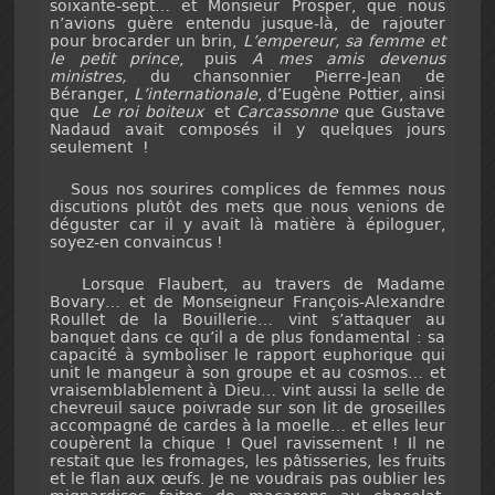
soixante-sept… et Monsieur Prosper, que nous
n’avions guère entendu jusque-là, de rajouter
pour brocarder un brin,
L’empereur, sa femme et
le petit prince
, puis
A mes amis devenus
ministres,
du chansonnier Pierre-Jean de
Béranger,
L’internationale
, d’Eugène Pottier, ainsi
que
Le roi boiteux
et
Carcassonne
que Gustave
Nadaud avait composés il y quelques jours
seulement !
Sous nos sourires complices de femmes nous
discutions plutôt des mets que nous venions de
déguster car il y avait là matière à épiloguer,
soyez-en convaincus !
Lorsque Flaubert, au travers de Madame
Bovary… et de Monseigneur François-Alexandre
Roullet de la Bouillerie… vint s’attaquer au
banquet dans ce qu’il a de plus fondamental : sa
capacité à symboliser le rapport euphorique qui
unit le mangeur à son groupe et au cosmos… et
vraisemblablement à Dieu… vint aussi la selle de
chevreuil sauce poivrade sur son lit de groseilles
accompagné de cardes à la moelle… et elles leur
coupèrent la chique ! Quel ravissement ! Il ne
restait que les fromages, les pâtisseries, les fruits
et le flan aux œufs. Je ne voudrais pas oublier les