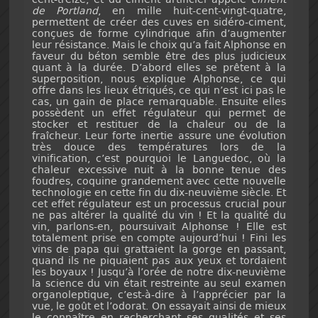
de Portland
, en mille huit-cent-vingt-quatre,
permettent de créer des cuves en sidéro-ciment,
conçues de forme cylindrique afin d’augmenter
leur résistance. Mais le choix qu’a fait Alphonse en
faveur du béton semble être des plus judicieux
quant à la durée. D’abord elles se prêtent à la
superposition, nous explique Alphonse, ce qui
offre dans les lieux étriqués, ce qui n’est ici pas le
cas, un gain de place remarquable. Ensuite elles
possèdent un effet régulateur qui permet de
stocker et restituer de la chaleur ou de la
fraîcheur. Leur forte inertie assure une évolution
très douce des températures lors de la
vinification, c’est pourquoi le Languedoc, où la
chaleur excessive nuit à la bonne tenue des
foudres, coquine grandement avec cette nouvelle
technologie en cette fin du dix-neuvième siècle. Et
cet effet régulateur est un processus crucial pour
ne pas altérer la qualité du vin ! Et la qualité du
vin, parlons-en, poursuivait Alphonse ! Elle est
totalement prise en compte aujourd’hui ! Fini les
vins de papa qui grattaient la gorge en passant,
quand ils ne piquaient pas aux yeux et tordaient
les boyaux ! Jusqu’à l’orée de notre dix-neuvième
la science du vin était restreinte au seul examen
organoleptique, c’est-à-dire à l’apprécier par la
vue, le goût et l’odorat. On essayait ainsi de mieux
le connaître en recherchant ses qualités et ses