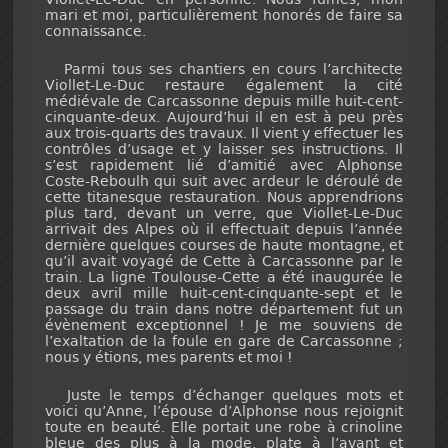
mari et moi, particulièrement honorés de faire sa
connaissance.
Parmi tous ses chantiers en cours l’architecte
Viollet-Le-Duc restaure également la cité
médiévale de Carcassonne depuis mille huit-cent-
cinquante-deux. Aujourd’hui il en est à peu près
aux trois-quarts des travaux. Il vient y effectuer les
contrôles d’usage et y laisser ses instructions. Il
s’est rapidement lié d’amitié avec Alphonse
Coste-Reboulh qui suit avec ardeur le déroulé de
cette titanesque restauration. Nous apprendrions
plus tard, devant un verre, que Viollet-Le-Duc
arrivait des Alpes où il effectuait depuis l’année
dernière quelques courses de haute montagne, et
qu’il avait voyagé de Cette à Carcassonne par le
train. La ligne Toulouse-Cette a été inaugurée le
deux avril mille huit-cent-cinquante-sept et le
passage du train dans notre département fut un
évènement exceptionnel ! Je me souviens de
l’exaltation de la foule en gare de Carcassonne ;
nous y étions, mes parents et moi !
Juste le temps d’échanger quelques mots et
voici qu’Anne, l’épouse d’Alphonse nous rejoignit
toute en beauté. Elle portait une robe à crinoline
bleue des plus à la mode, plate à l’avant et