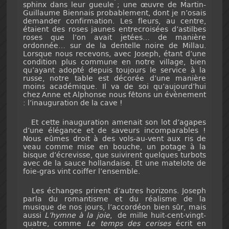
sphinx dans leur gueule ; une œuvre de Martin-
Guillaume Biennais probablement, dont je n’osais
demander confirmation. Les fleurs, au centre,
étaient des roses jaunes entrecroisées d’astilbes
roses que l’on avait jetées… de manière
ordonnée… sur de la dentelle noire de Millau.
Lorsque nous recevons, avec Joseph, étant d’une
condition plus commune en notre village, bien
qu’ayant adopté depuis toujours le service à la
russe, notre table est décorée d’une manière
moins académique. Il va de soi qu’aujourd’hui
chez Anne et Alphonse nous fêtons un évènement
: l’inauguration de la cave !
Et cette inauguration amenait son lot d’agapes
d’une élégance et de saveurs incomparables !
Nous eûmes droit à des vols-au-vent aux ris de
veau comme mise en bouche, un potage à la
bisque d’écrevisse, que suivirent quelques turbots
avec de la sauce hollandaise. Et une matelote de
foie-gras vint coiffer l’ensemble.
Les échanges prirent d’autres horizons. Joseph
parla du romantisme et du réalisme de la
musique de nos jours, l’accordéon bien sûr, mais
aussi
L’hymne à la joie
, de mille huit-cent-vingt-
quatre, comme
Le temps des cerises
écrit en