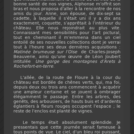
bonne santé de nos vignes, Alphonse m’offrit son
bras et nous proposa d’aller à la rencontre de nos
amis du jour. Anne, son épouse, de dix-sept sa
cadette, à laquelle il s’était uni il y a dix ans
exactement, coquette, s’apprêtait à l’intérieur du
château. Elle nous rejoindrait au plus vite.
Connaissant mes sensibilités pour l’art pictural,
tout en cheminant il m’emmena dans un ciel
entoilé de ses nouvelles collections dont je verrai
tout à l’heure ses deux dernières acquisitions :
Matinée brumeuse sur l’Oise
de Charles-Joseph
Beauverie, ainsi qu’une œuvre de Léon Joubert
intitulée
Une gorge des montagnes d’Arets à
Rochefort-en-terre
.
L’allée, de la route de Floure à la cour du
château est bordée de chênes verts, qui, ma foi,
depuis deux ou trois ans commencent à acquérir
une ampleur certaine et se jouent à ombrager
élégamment le passage. Entre les arbres, des
genêts, des arbousiers, de hauts buis et d’ardents
églantiers à fleurs rouges occupent l’espace ; le
reste de l’enclos est planté de vignes.
Le temps était absolument splendide. Je
pressentais que cette journée serait fameuse à
tous points de vue. Le ciel, d’un bleu roi puissant,