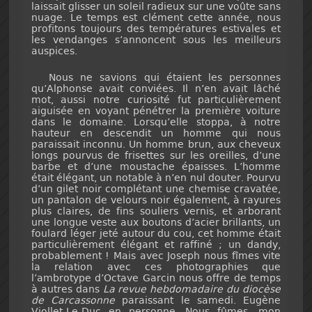
laissait glisser un soleil radieux sur une voûte sans
nuage. Le temps est clément cette année, nous
profitons toujours des températures estivales et
les vendanges s’annoncent sous les meilleurs
auspices.
Nous ne savions qui étaient les personnes
qu’Alphonse avait conviées. Il n’en avait lâché
mot, aussi notre curiosité fut particulièrement
aiguisée en voyant pénétrer la première voiture
dans le domaine. Lorsqu’elle stoppa, à notre
hauteur en descendit un homme qui nous
paraissait inconnu. Un homme brun, aux cheveux
longs pourvus de frisettes sur les oreilles, d’une
barbe et d’une moustache épaisses. L’homme
était élégant, un notable à n’en nul douter. Pourvu
d’un gilet noir complétant une chemise cravatée,
un pantalon de velours noir également, à rayures
plus claires, de fins souliers vernis, et arborant
une longue veste aux boutons d’acier brillants, un
foulard léger jeté autour du cou, cet homme était
particulièrement élégant et raffiné ; un dandy,
probablement ! Mais avec Joseph nous fîmes vite
la relation avec ces photographies que
l’ambrotype d’Octave Garcin nous offre de temps
à autres dans
La revue hebdomadaire du diocèse
de Carcassonne
paraissant le samedi. Eugène
Viollet-Le-Duc en personne. Nous fûmes, mon