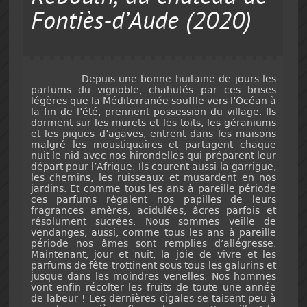
Fontiès-d’Aude (2020)
Depuis une bonne huitaine de jours les
parfums du vignoble, chahutés par ces brises
légères que la Méditerranée souffle vers l’Océan à
la fin de l’été, prennent possession du village. Ils
dorment sur les murets et les toits, les géraniums
et les piques d’agaves, entrent dans les maisons
malgré les moustiquaires et partagent chaque
nuit le nid avec nos hirondelles qui préparent leur
départ pour l’Afrique. Ils courent aussi la garrigue,
les chemins, les ruisseaux et musardent en nos
jardins. Et comme tous les ans à pareille période
ces parfums régalent nos papilles de leurs
fragrances amères, acidulées, âcres parfois et
résolument sucrées. Nous sommes veille de
vendanges, aussi, comme tous les ans à pareille
période nos âmes sont remplies d’allégresse.
Maintenant, jour et nuit, la joie de vivre et les
parfums de fête trottinent sous tous les galurins et
jusque dans les moindres venelles. Nos hommes
vont enfin récolter les fruits de toute une année
de labeur ! Les dernières cigales se taisent peu à