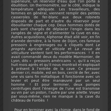
supérieure, un réservoir d’eau que l’on porte à
ébullition. Un thermomètre, sur le côté, indique la
température adéquate. Les travailleurs, des
femmes en général, viennent remplir des petites
casseroles de fer-blanc aux deux robinets
disposés de part et d’autre du réservoir pour
ébouillanter chaque cep. Deux hommes dotés de
pals sont chargés de déplacer l’engin dans les
rangées de vigne et d’alimenter la cuve en eau.
Autres acquisitions, Alphonse était allé voir, en fin
d’année dernière, à la foire de Dijon, ces fameux
pressoirs à engrenages ou à cliquets dont
Le
progrès agricole et viticole
et
La revue de
viticulture
vantent tant les performances ! Il en
avait commandé deux du modèle Marmonier, de
Lyon, dits « pressoirs américains », qu’il a reçus
huit mois après et qu’il nous montrait et expliquait
à présent à l’entrée de la cave. Ce pressoir
dernier cri, mobile, est en bois, cerclé de fer, avec
une vis sans fin métallique. Il fonctionne avec un
levier et peut être manœuvré par un seul
homme ! Et pour terminer, deux pompes
centrifuges dont l’énergie de l’une est transmise
au vin par un piston, l’autre par une ailette. Voyez
par vous-même, rien ne manque à la cave du
château de Fontiès !
Pour en terminer avec la chimie, dans le fond de