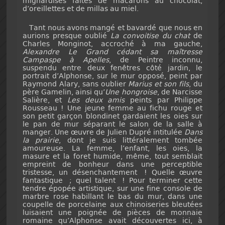
mignardises faites de macarons au chocolat,
d’oreillettes et de millas au miel.
Tant nous avons mangé et bavardé que nous en
aurions presque oublié
La convoitise du chat
de
Charles Monginot, accroché à ma gauche,
Alexandre Le Grand cédant sa maîtresse
Campaspe à Apelles
, de Peintre inconnu,
suspendu entre deux fenêtres côté jardin, le
portrait d’Alphonse, sur le mur opposé, peint par
Raymond Alary, sans oublier
Marius et son fils
, du
père Gamelin, ainsi qu’
Une hongroise
, de Narcisse
Salière, et
Les deux amis
peints par Philippe
Rousseau ! Une jeune femme au fichu rouge et
son petit garçon blondinet gardaient les oies sur
le pan de mur séparant le salon de la salle à
manger. Une œuvre de Julien Dupré intitulée
Dans
la prairie
, dont je suis littéralement tombée
amoureuse. La femme, l’enfant, les oies, la
masure et la foret humide, même, tout semblait
empreint de bonheur dans une perceptible
tristesse, un désenchantement ! Quelle œuvre
fantastique ; quel talent ! Pour terminer cette
tendre épopée artistique, sur une fine console de
marbre rose habillant le bas du mur, dans une
coupelle de porcelaine aux chinoiseries bleutées
luisaient une poignée de pièces de monnaie
romaine qu’Alphonse avait découvertes ici, à