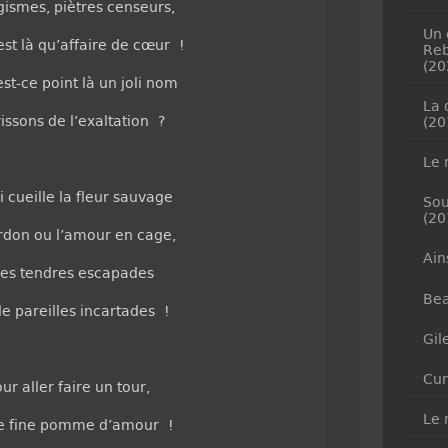
gismes, piètres censeurs,
Un 
’est là qu’affaire de cœur !
Reb
(20
st-ce point là un joli nom
La 
issons de l’exaltation ?
(20
Le 
 cueille la fleur sauvage
Sou
(20
ardon ou l’amour en cage,
Ain
 ses tendres escapades
Bea
de pareilles incartades !
Gil
Cur
ur aller faire un tour,
Le 
ne fine pomme d’amour !