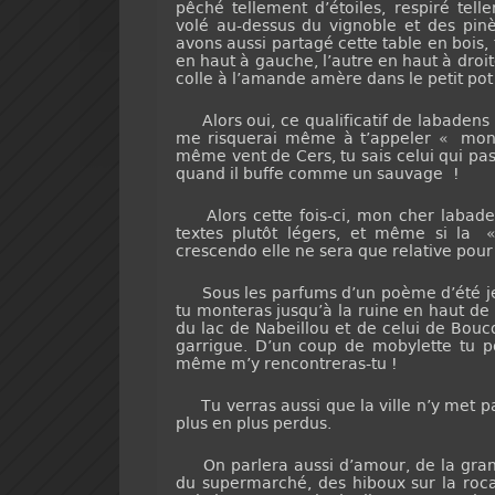
pêché tellement d’étoiles, respiré tell
volé au-dessus du vignoble et des pin
avons aussi partagé cette table en bois, 
en haut à gauche, l’autre en haut à droit
colle à l’amande amère dans le petit pot
Alors oui, ce qualificatif de labadens 
me risquerai même à t’appeler « mon 
même vent de Cers, tu sais celui qui pas
quand il buffe comme un sauvage !
Alors cette fois-ci, mon cher labaden
textes plutôt légers, et même si la
crescendo elle ne sera que relative pour 
Sous les parfums d’un poème d’été je t
tu monteras jusqu’à la ruine en haut de la
du lac de Nabeillou et de celui de Bouco
garrigue. D’un coup de mobylette tu p
même m’y rencontreras-tu !
Tu verras aussi que la ville n’y met pa
plus en plus perdus.
On parlera aussi d’amour, de la gran
du supermarché, des hiboux sur la roc