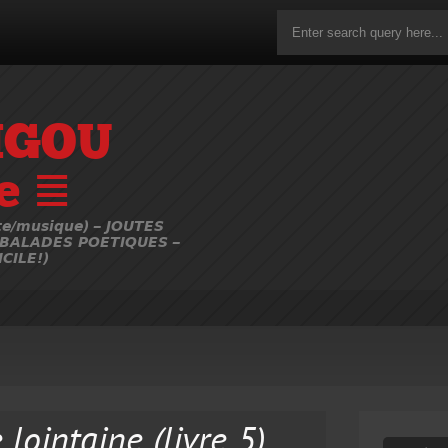
IGOU
e ≣
e/musique) – JOUTES
 BALADES POETIQUES –
CILE!)
 lointaine (livre 5)