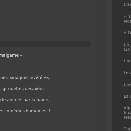
L’â
« L
Mon
A l
Un 
(20
malgame
–
Une
Les
ques, sinoques invétérés,
Une
, girouettes désaxées,
La 
cle animés par la haine,
Alp
 des comédies humaines !
fin
Mar
Thé