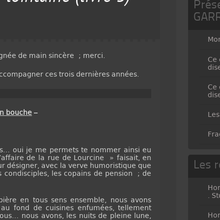
Prés
GAR
Mo
ignée de main sincère ; merci.
Ce 
dis
’accompagner ces trois dernières années.
Ce 
dis
en bouche
–
Les
Fra
 oui je me permets te nommer ainsi eu
ffaire de la rue de Lourcine » faisait, en
Les r
r désigner, avec la verve humoristique que
s condisciples, les copains de pension ; de
Hor
. S
ère en tous sens ensemble, nous avons
au fond de cuisines enfumées, tellement
Hor
nous… nous avons, les nuits de pleine lune,