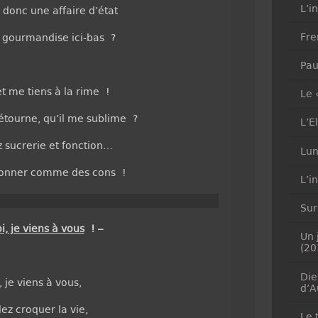
L’i
 donc une affaire d’état
Fre
e gourmandise ici-bas ?
Pau
et me tiens à la rime !
Le 
étourne, qu’il me sublime ?
L’E
 sucrerie et fonction…
Lun
isonner comme des cons !
L’i
Sur
, je viens à vous
! –
Un 
(20
Die
 je viens à vous,
d’A
ez croquer la vie,
Le 