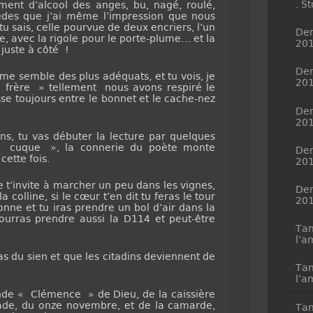
. S
ement d’alcool des anges, bu, nagé, roulé,
èdes que j’ai même l’impression que nous
tu sais, celle pourvue de deux encriers, l’un
Dem
e, avec la rigole pour le porte-plume… et la
20
 juste à côté !
Dem
me semble des plus adéquats, et tu vois, je
20
frère » tellement nous avons respiré le
se toujours entre le bonnet et le cache-nez
Dem
20
s, tu vas débuter la lecture par quelques
 « cuque », la connerie du poète monte
Dem
cette fois.
20
’invite à marcher un peu dans les vignes,
Dem
 colline, si le cœur t’en dit tu feras le tour
20
nne et tu iras prendre un bol d’air dans la
ourras prendre aussi la D114 et peut-être
Tan
l’a
s du sien et que les citadins deviennent de
Tan
l’a
de « Clémence » de Dieu, de la caissière
ade, du onze novembre, et de la camarde,
Tan