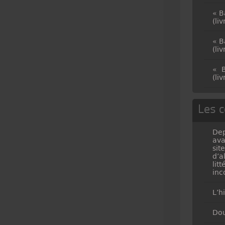
« B
(li
« B
(li
« B
(li
Les c
Dep
ava
sit
d’a
lit
inc
L’h
Dou