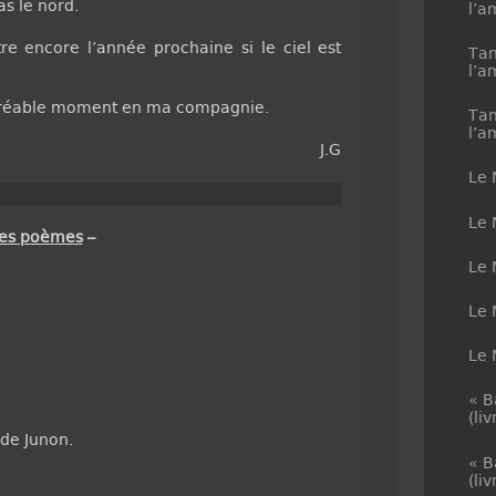
s le nord.
l’a
 encore l’année prochaine si le ciel est
Tan
l’a
agréable moment en ma compagnie.
Tan
l’a
J.G
Le 
Le 
des poèmes
–
Le 
Le 
Le 
« B
(li
 de Junon.
« B
(li