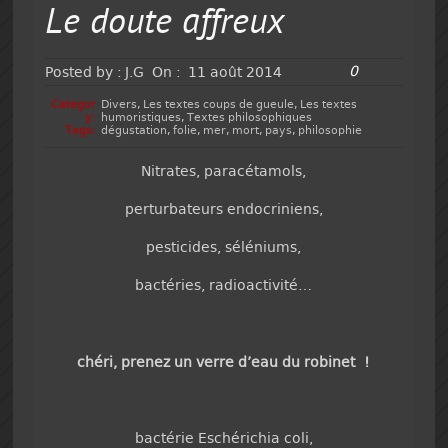
Le doute affreux
0
Posted by :
J.G
On :
11 août 2014
Categor
Divers
,
Les textes coups de gueule
,
Les textes
y:
humoristiques
,
Textes philosophiques
Tags:
dégustation
,
folie
,
mer
,
mort
,
pays
,
philosophie
Nitrates, paracétamols,
perturbateurs endocriniens,
pesticides, séléniums,
bactéries, radioactivité…
chéri, prenez un verre d’eau du robinet !
bactérie Eschérichia coli,