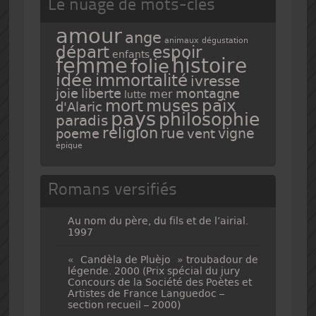
Le nuage de mots-clés
amour
ange
animaux
dégustation
espoir
départ
enfants
femme
histoire
folie
idée
immortalité
ivresse
joie
liberte
montagne
mer
lutte
mort
muses
paix
d'Alaric
pays
philosophie
paradis
religion
rue
vigne
poeme
vent
épique
Romans versifiés
Au nom du père, du fils et de l’airial.
1997
« Candèla de Pluèjo » troubadour de
légende. 2000 (Prix spécial du jury
Concours de la Société des Poètes et
Artistes de France Languedoc –
section recueil – 2000)