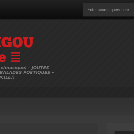
IGOU
e ≣
e/musique) – JOUTES
 BALADES POETIQUES –
CILE!)