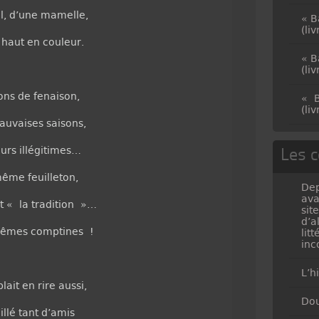
il, d’une mamelle,
« B
(li
 haut en couleur.
« B
(li
ons de fenaison,
« B
(li
auvaises saisons,
urs illégitimes…
Les c
même feuilleton,
Dep
ava
t « la tradition »…
sit
d’a
mêmes comptines !
lit
inc
L’h
ait en rire aussi,
Dou
illé tant d’amis