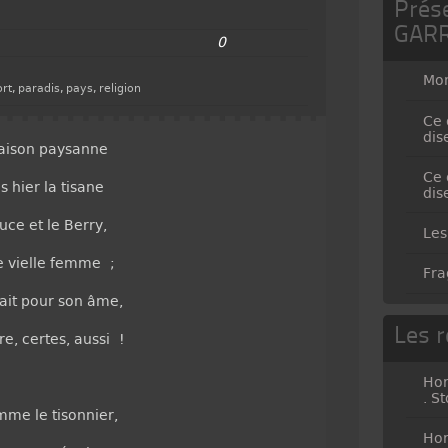
Prés
GAR
0
Mo
rt
,
paradis
,
pays
,
religion
Ce 
dis
aison paysanne
Ce 
s hier la tisane
dis
uce et le Berry,
Les
ne vielle femme ;
Fra
iait pour son âme,
Les r
e, certes, aussi !
Hor
. S
mme le tisonnier,
Hor