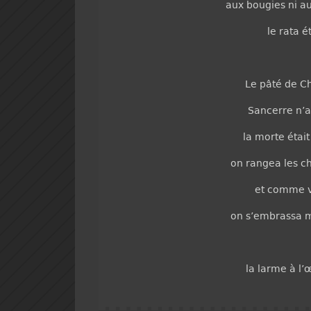
aux bougies ni a
le rata é
Le pâté de Cha
Sancerre n’av
la morte était
on rangea les ch
et comme v
on s’embrassa m
la larme à l’œ