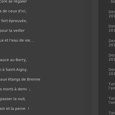
core se régaler
. S
s de ceux d’ici,
Dem
20
, fort éprouvée,
Dem
20
 pour la veiller
x et l’eau de vie…
Dem
20
Dem
20
eauce au Berry,
 à Saint-Aigny,
Dem
20
 aux étangs de Brenne
Tan
l’a
es morts à demi ;
Tan
 passer la nuit,
l’a
ain et la peine !
Tan