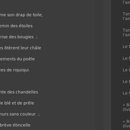
l’a
Tan
me son drap de toile,
l’a
emin des étoiles
Tan
l’a
rise des bougies ;
Le 
s ôtèrent leur châle
Le 
itements du poêle
es de riquiqui.
Le 
Le 
nte des chandelles
Le 
e blé et de prêle
« B
(li
murs sans couleur ;
« B
brève étincelle
(li