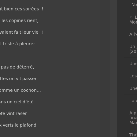
L’â
it bien ces soirées !
« L
 les copines rient,
Mon
aient fait leur vie !
A l
t triste à pleurer.
Un 
(20
Une
 pas de déterré,
Les
tes on vit passer
Une
 comme un cochon…
La 
s un ciel d’été
Alp
e vint raser
fin
Mar
 verts le plafond.
Thé