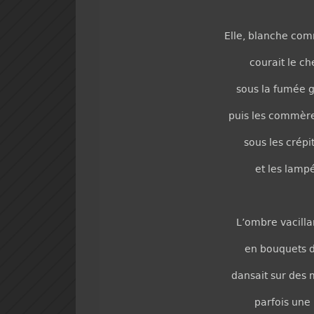
Elle, blanche com
courait le ch
sous la fumée g
puis les commère
sous les crép
et les lampé
L’ombre vacilla
en bouquets d
dansait sur des 
parfois une 