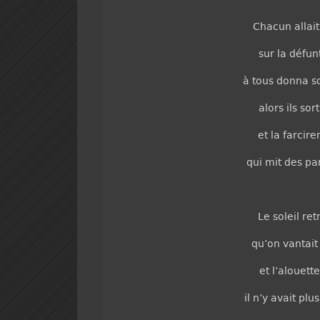
Chacun allai
sur la défunt
à tous donna so
alors ils sor
et la farcir
qui mit des pa
Le soleil re
qu’on vantai
et l’alouett
il n’y avait pl