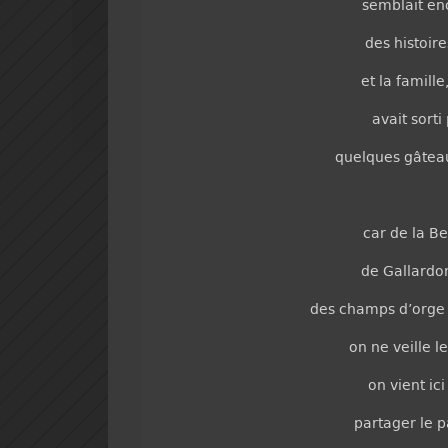
semblait en
des histoire
et la famille
avait sorti
quelques gâteau
car de la B
de Gallardon
des champs d’orge
on ne veille l
on vient ici
partager le p