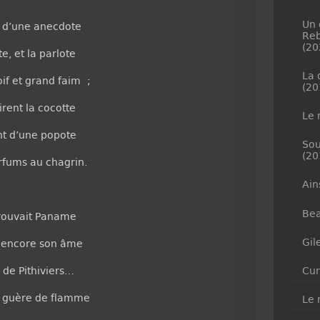
Un 
t d’une anecdote
Reb
(20
e, et la parlote
La 
if et grand faim ;
(20
tirent la cocotte
Le 
ent d’une popote
Sou
(20
rfums au chagrin.
Ain
Bea
trouvait Paname
Gil
t encore son âme
e de Pithiviers…
Cur
us guère de flamme
Le 