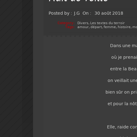
Posted by :
J.G
On :
30 août 2018
Category:
Divers
,
Les textes du terroir
Tags:
amour
,
départ
,
femme
,
histoire
,
mo
Dans une m
où je prenai
entre la Bea
on veillait u
bien sûr on pr
et pour la nôtr
Elle, raide co