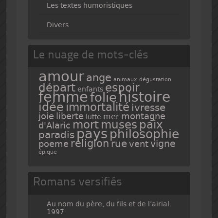
Les textes humoristiques
Divers
Le nuage de mots-clés
amour
ange
animaux
dégustation
espoir
départ
enfants
femme
histoire
folie
idée
immortalité
ivresse
joie
liberte
montagne
mer
lutte
mort
muses
paix
d'Alaric
pays
philosophie
paradis
religion
rue
vigne
poeme
vent
épique
Romans versifiés
Au nom du père, du fils et de l’airial.
1997