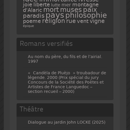
joie
liberte
montagne
mer
lutte
mort
muses
paix
d'Alaric
pays
philosophie
paradis
religion
rue
vigne
poeme
vent
épique
Romans versifiés
Au nom du père, du fils et de l’airial.
1997
« Candèla de Pluèjo » troubadour de
légende. 2000 (Prix spécial du jury
Concours de la Société des Poètes et
Artistes de France Languedoc –
section recueil – 2000)
Théâtre
Dialogue au jardin John LOCKE (2025)