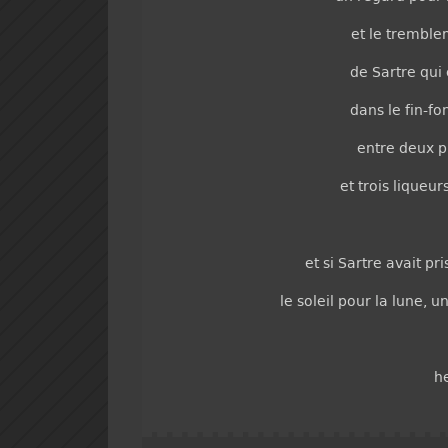
et le tremble
de Sartre qui
dans le fin-fo
entre deux ph
et trois liqueu
et si Sartre avait pr
le soleil pour la lune, 
h