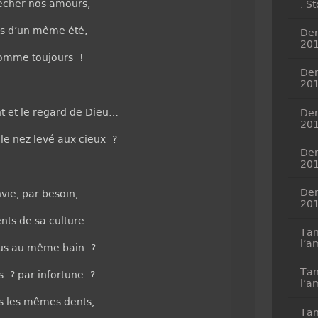
sécher nos amours,
. S
 d’un même été,
Dem
20
omme toujours !
Dem
20
nt et le regard de Dieu…
Dem
20
t le nez levé aux cieux ?
Dem
20
Dem
vie, par besoin,
20
nts de sa culture
Tan
l’a
ous au même bain ?
Tan
s ? par infortune ?
l’a
s les mêmes dents,
Tan