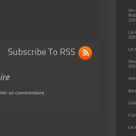
Un 
Reb
(20
La 
(20
Le 
Subscribe To RSS
Sou
(20
ire
Ain
Bea
lier un commentaire.
Gil
Cur
Le 