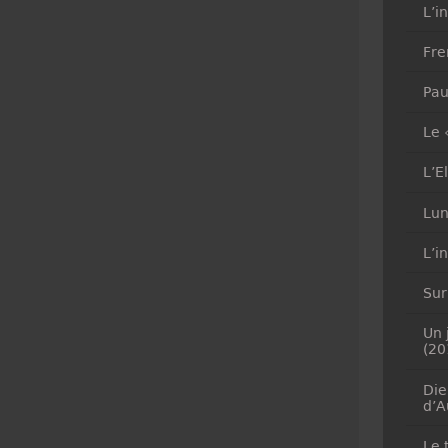
L’i
Fre
Pau
Le 
L’E
Lun
L’i
Sur
Un 
(20
Die
d’A
Le 