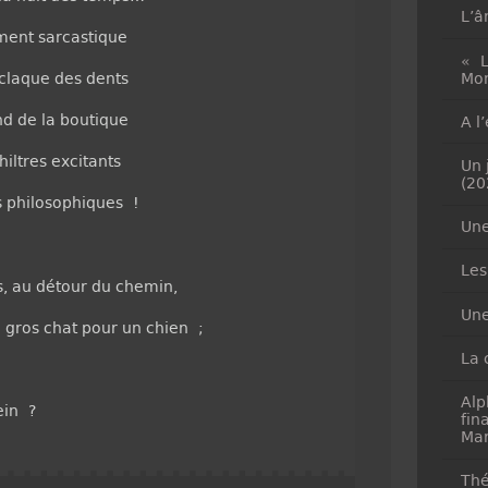
L’â
ment sarcastique
« L
Mon
 claque des dents
nd de la boutique
A l
iltres excitants
Un 
(20
rs philosophiques !
Une
Les
is, au détour du chemin,
Une
un gros chat pour un chien ;
La 
Alp
ein ?
fin
Mar
Thé