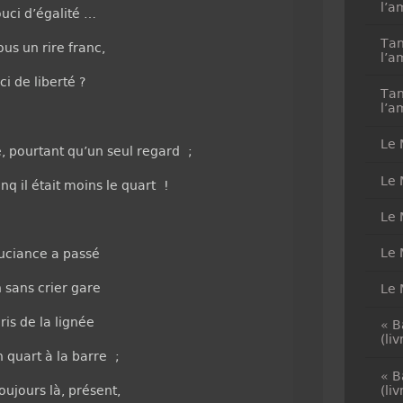
l’a
ouci d’égalité …
Tan
us un rire franc,
l’a
i de liberté ?
Tan
l’a
Le 
, pourtant qu’un seul regard ;
Le 
nq il était moins le quart !
Le 
Le 
ouciance a passé
n sans crier gare
Le 
ris de la lignée
« B
(li
 quart à la barre ;
« B
(li
toujours là, présent,