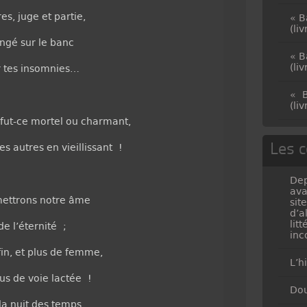
s, juge et partie,
« B
(li
ongé sur le banc
« B
(li
r tes insomnies…
« B
(li
, fut-ce mortel ou charmant,
Les c
s autres en vieillissant !
Dep
ava
mettrons notre âme
sit
d’a
lit
e l’éternité ;
inc
in, et plus de femme,
L’h
lus de voie lactée !
Dou
la nuit des temps…