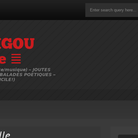
IGOU
e ≣
e/musique) – JOUTES
 BALADES POETIQUES –
CILE!)
lle