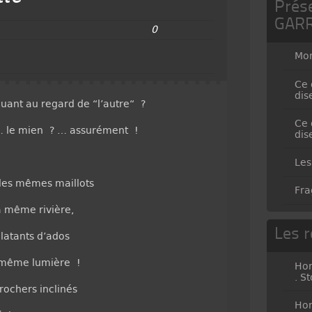
Prés
GAR
0
Mo
Ce 
dis
quant au regard de “l’autre“ ?
Ce 
… le mien ? … assurément !
dis
Les
les mêmes maillots
Fra
a même rivière,
Les r
clatants d’ados
a même lumière !
Hor
. S
rochers inclinés
Hor