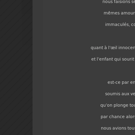
nous faisions 
mêmes amours
immaculés, c
quant à l’œil innoce
et l’enfant qui souri
est-ce par en
soumis aux ve
qu’on plonge t
par chance alor
nous avions tou