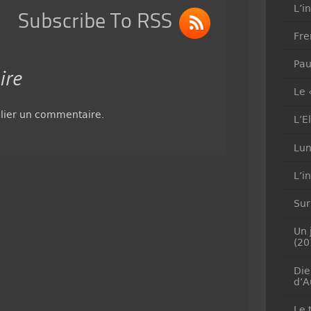
L’i
Subscribe To RSS
Fre
Pau
ire
Le 
lier un commentaire.
L’E
Lun
L’i
Sur
Un 
(20
Die
d’A
Le 