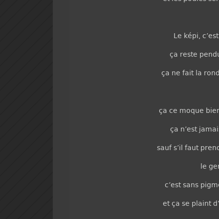
Le képi, c’es
ça reste pendu
ça ne fait la ron
ça ce moque bien
ça n’est jamais
sauf s’il faut pre
le g
c’est sans pigme
et ça se plaint 