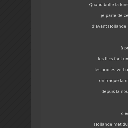
Quand brille la lun
je parle de c
d’avant Hollande 
à p
les flics font 
les procès-verb
on traque la 
depuis la no
c’e
Hollande met du