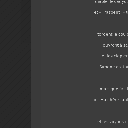
diable, les voy
et « raspent » t
tordent le cou
ouvrent à se
et les clapier
Simone est fu
mais que fait
«- Ma chère tante
et les voyous o