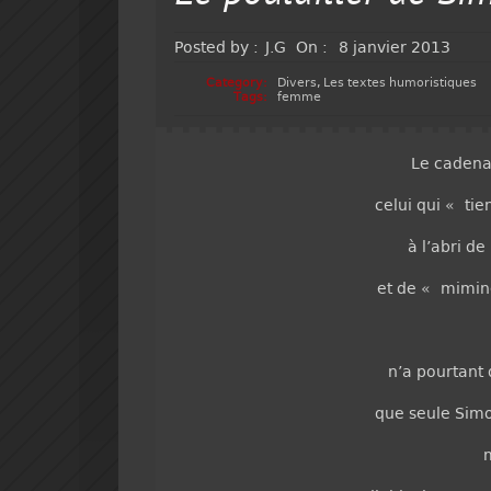
Posted by :
J.G
On :
8 janvier 2013
Category:
Divers
,
Les textes humoristiques
Tags:
femme
Le cadena
celui qui « tie
à l’abri de
et de « mimin
n’a pourtant 
que seule Sim