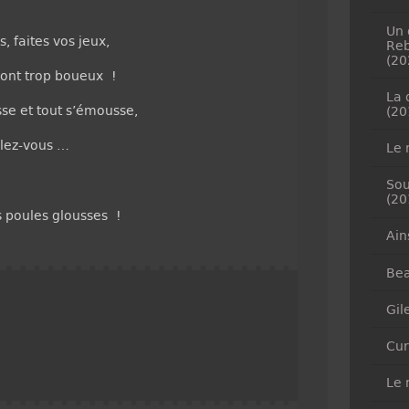
Un 
, faites vos jeux,
Reb
(20
 sont trop boueux !
La 
sse et tout s’émousse,
(20
lez-vous …
Le 
Sou
(20
s poules glousses !
Ain
Bea
Gil
Cur
Le 