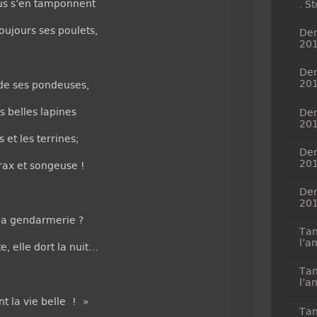
ous s’en tamponnent
. S
oujours ses poulets,
Dem
20
Dem
20
 de ses pondeuses,
s belles lapines
Dem
20
s et les terrines;
Dem
20
rax et songeuse !
Dem
20
 la gendarmerie ?
Tan
l’a
, elle dort la nuit…
Tan
l’a
nt la vie belle ! »
Tan