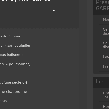
Prés
GAR
0
Mo
Ce 
dis
s de Simone,
Ce 
nt » son poulailler
dis
 pas indiscrets
Les
es » polissonnes,
Fra
Les r
qu’une seule clé
one chaperonne !
Hor
. S
mais
Hor