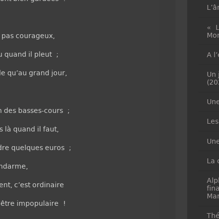
L’â
« L
Mon
t pas courageux,
 quand il pleut ;
A l
de qu’au grand jour,
Un 
(20
Une
 des basses-cours ;
Les
 là quand il faut,
Une
ndre quelques euros ;
La 
endarme,
Alp
nt, c’est ordinaire
fin
Mar
d’être impopulaire !
Thé