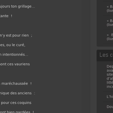
ujours ton grillage…
« B
(li
tante !
« B
(li
« B
 n’y est pour rien ;
(li
es, ou le curé,
Les c
n intentionnés…
sont ces vauriens
Dep
ava
sit
d’a
lit
la maréchaussée !
inc
nique des anciens :
L’h
p pour ces coquins
Dou
ront bien gardées !