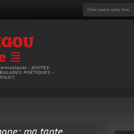
IGOU
e ≣
e/musique) – JOUTES
 BALADES POETIQUES –
CILE!)
mone; ma tante