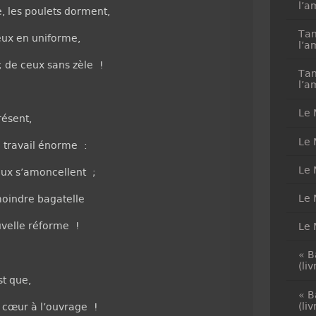
l’a
e, les poulets dorment,
Tan
eux en uniforme,
l’a
; de ceux sans zèle !
Tan
l’a
Le 
résent,
Le 
un travail énorme :
Le 
aux s’amoncellent ;
Le 
moindre bagatelle
uvelle réforme !
Le 
« B
(li
st que,
« B
(li
 cœur à l’ouvrage !