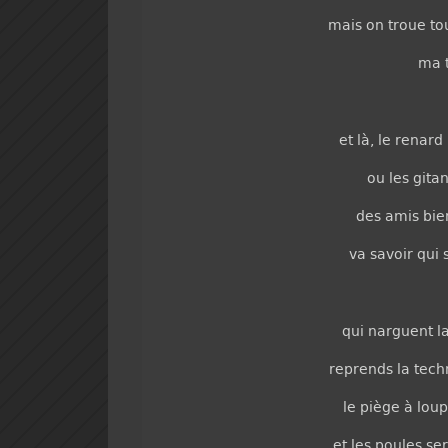
mais on troue to
ma 
et là, le renard
ou les gitan
des amis bie
va savoir qui 
qui narguent 
reprends la tech
le piège à lou
et les poules se