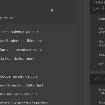
Prés
GAR
0
entimentaux
Mo
Ce 
lanchissaient à vue d’œil,
dis
erdissaient paisiblement,
Ce 
dis
 fumaient en mes recueils
Les
t la fleur de tourment ;
Fra
e couper un peu de bois,
Les r
aux hivers qui s’attardent,
Hor
. S
ît à survivre au froid !
Hor
telés aux sabots des hardes,