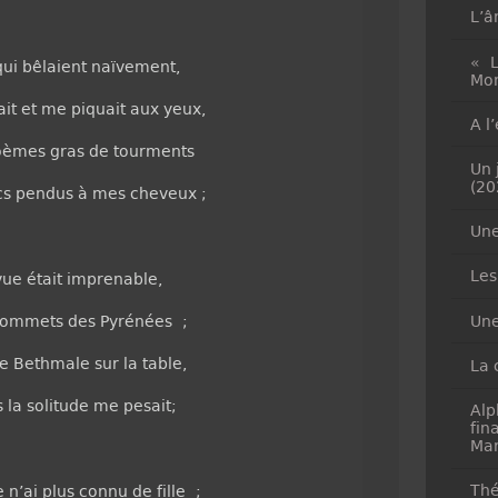
L’â
« L
 qui bêlaient naïvement,
Mon
it et me piquait aux yeux,
A l
 poèmes gras de tourments
Un 
(20
ancs pendus à mes cheveux ;
Une
Les
vue était imprenable,
Une
s sommets des Pyrénées ;
e Bethmale sur la table,
La 
 la solitude me pesait;
Alp
fin
Mar
Thé
 n’ai plus connu de fille ;