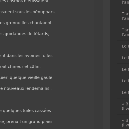
 les cosmos bleuissaient,
l’a
saient sous les nénuphars,
Tan
l’a
es grenouilles chantaient
Tan
es guirlandes de têtards;
l’a
Le 
nt dans les avoines folles
Le 
rait chineur et câlin;
Le 
uier, quelque vieille gaule
Le 
 de nouveaux lendemains ;
Le 
« B
(li
re quelques tuiles cassées
« B
se, prenait un grand plaisir
(li