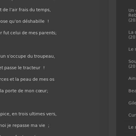
t de l’air frais du temps,
Un 
Reb
(20
 rose qu’on déshabille !
La 
r fut celui de mes parents;
(20
Le 
u’un s’occupe du troupeau,
Sou
(20
t passe le tracteur !
Ain
orces et la peau de mes os
 la porte de mon cœur;
Bea
Gil
ice, en trois ultimes vers,
Cur
moi je repasse ma vie ;
Le 