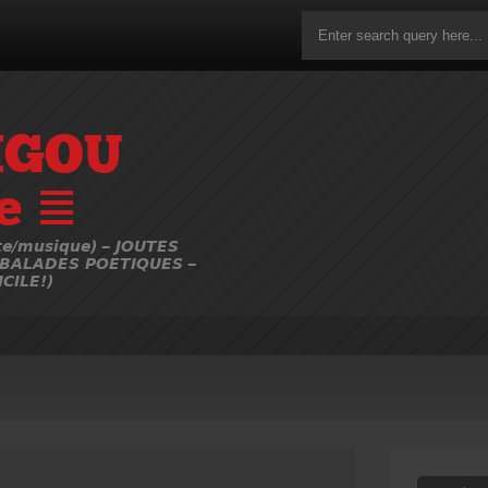
IGOU
e ≣
e/musique) – JOUTES
 BALADES POETIQUES –
CILE!)