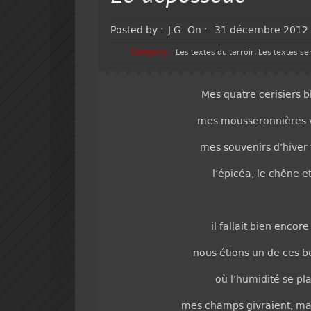
Posted by :
J.G
On :
31 décembre 2012
Category:
Les textes du terroir
,
Les textes s
Mes quatre cerisiers b
mes mousseronnières v
mes souvenirs d’hiver
l’épicéa, le chêne e
il fallait bien encor
nous étions un de ces be
où l’humidité se pla
mes champs givraient, mar