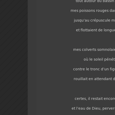
tout autour du bassin
mes poissons rouges dan
jusqu’au crépuscule m
et flottaient de longu
mes colverts somnolaie
où le soleil pénét
contre le tronc d’un fig
rouillait en attendant
certes, il restait enco
et l’eau de Dieu, perver