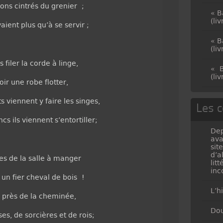
rons cintrés du grenier ;
« B
(li
aient plus qu’à se servir ;
« B
(li
 filer la corde à linge,
« B
(li
oir une robe flotter,
 viennent y faire les singes,
Les c
s ils viennent s’entortiller;
Dep
ava
sit
d’a
es de la salle à manger
lit
inc
un fier cheval de bois !
L’h
, près de la cheminée,
Dou
es, de sorcières et de rois;