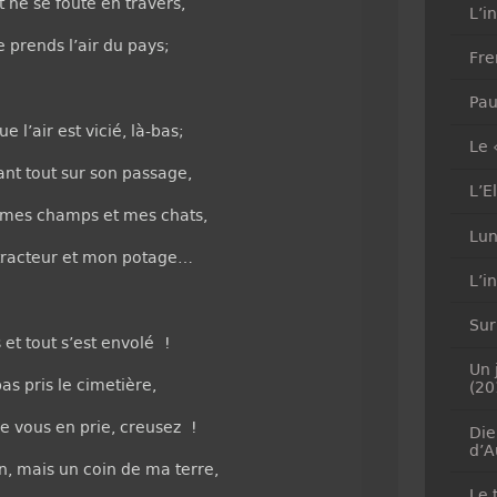
 ne se foute en travers,
L’i
e prends l’air du pays;
Fre
Pau
ue l’air est vicié, là-bas;
Le 
nt tout sur son passage,
L’E
 mes champs et mes chats,
Lun
tracteur et mon potage…
L’i
Sur
et tout s’est envolé !
Un 
pas pris le cimetière,
(20
je vous en prie, creusez !
Die
d’A
, mais un coin de ma terre,
Le 