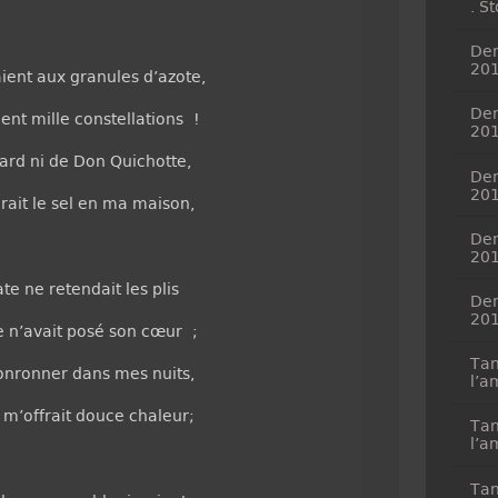
. S
Dem
20
ient aux granules d’azote,
Dem
ent mille constellations !
20
yard ni de Don Quichotte,
Dem
20
ait le sel en ma maison,
Dem
20
te ne retendait les plis
Dem
20
e n’avait posé son cœur ;
Tan
onronner dans mes nuits,
l’a
 m’offrait douce chaleur;
Tan
l’a
Tan