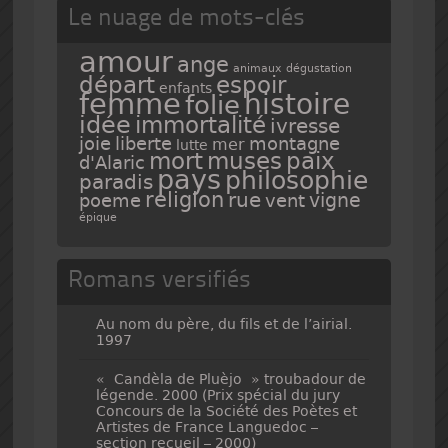
Le nuage de mots-clés
amour
ange
animaux
dégustation
espoir
départ
enfants
femme
histoire
folie
idée
immortalité
ivresse
joie
liberte
montagne
mer
lutte
mort
muses
paix
d'Alaric
pays
philosophie
paradis
religion
rue
vigne
poeme
vent
épique
Romans versifiés
Au nom du père, du fils et de l’airial.
1997
« Candèla de Pluèjo » troubadour de
légende. 2000 (Prix spécial du jury
Concours de la Société des Poètes et
Artistes de France Languedoc –
section recueil – 2000)