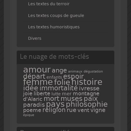
Les textes du terroir
Les textes coups de gueule
Les textes humoristiques
Divers
Le nuage de mots-clés
amour
ange
animaux
dégustation
espoir
départ
enfants
femme
histoire
folie
idée
immortalité
ivresse
joie
liberte
montagne
mer
lutte
mort
muses
paix
d'Alaric
pays
philosophie
paradis
religion
rue
vigne
poeme
vent
épique