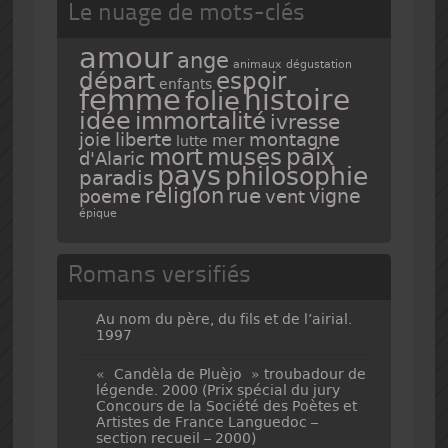
Le nuage de mots-clés
amour
ange
animaux
dégustation
espoir
départ
enfants
femme
histoire
folie
idée
immortalité
ivresse
joie
liberte
montagne
mer
lutte
mort
muses
paix
d'Alaric
pays
philosophie
paradis
religion
rue
vigne
poeme
vent
épique
Romans versifiés
Au nom du père, du fils et de l’airial.
1997
« Candèla de Pluèjo » troubadour de
légende. 2000 (Prix spécial du jury
Concours de la Société des Poètes et
Artistes de France Languedoc –
section recueil – 2000)