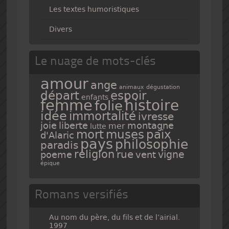
Les textes humoristiques
Divers
Le nuage de mots-clés
amour
ange
animaux
dégustation
espoir
départ
enfants
femme
histoire
folie
idée
immortalité
ivresse
joie
liberte
montagne
mer
lutte
mort
muses
paix
d'Alaric
pays
philosophie
paradis
religion
rue
vigne
poeme
vent
épique
Romans versifiés
Au nom du père, du fils et de l’airial.
1997