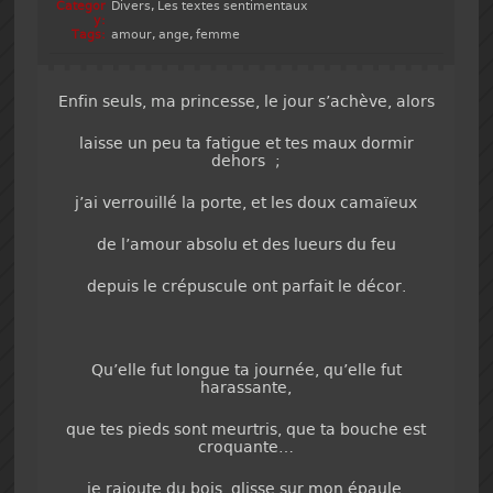
Categor
Divers
,
Les textes sentimentaux
y:
Tags:
amour
,
ange
,
femme
Enfin seuls, ma princesse, le jour s’achève, alors
laisse un peu ta fatigue et tes maux dormir
dehors ;
j’ai verrouillé la porte, et les doux camaïeux
de l’amour absolu et des lueurs du feu
depuis le crépuscule ont parfait le décor.
Qu’elle fut longue ta journée, qu’elle fut
harassante,
que tes pieds sont meurtris, que ta bouche est
croquante…
je rajoute du bois, glisse sur mon épaule,